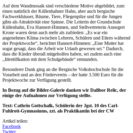
Auf dem Wandmosaik sind verschiedene Motive abgebildet, zum
einen natürlich der Küllenhahner Hahn, aber auch bergische
Fachwerkhäuser, Bäume, Tiere, Fliegenpilze und für die Jungen
gibts als Attraktivität eine Spinne. Die Leiterin der Grundschule
Küllenhahn, Eva Hannert-Himmen, und Stellvertreterin Annegret
Krone waren denn auch mehr als zufrieden: „Es war ein
angenehmes Klima zwischen Lehrern, Schülern und Eltern während
der Projektwoche“, berichtet Hannert-Himmen: „Eine Mutter hat
sogar gesagt, dass die Arbeit wie Urlaub gewesen sei.“ Dadurch,
dass die Kinder überall mitgeholfen haben, sei zudem auch eine
,,Identifikation mit dem Schulgebäude“ entstanden.
Besonderer Dank ging an die Bergische Volkshochschule für die
Vorarbeit und an den Förderverein – der hatte 3.500 Euro für die
Projektwoche zur Verfügung gestellt.
In Bezug auf die Bilder-Galerie danken wir Dalibor Relic, der
einige der Aufnahmen zur Verfügung stellte.
Text: Cathrin Gottschalk, Schülerin der Jgst. 10 des Carl-
Fuhlrott-Gymnasiums, zzt. als Praktikantin bei der CW
Artikel teilen:
Facebook
Twitter