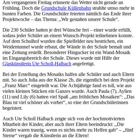
Am vergangenen Freitag erinnerte das Wetter nicht gerade an
Frühling. Doch die
Grundschule Küllenhahn
strahlte umso mehr in
bunten Farben. Die Grundschüler feierten nämlich das Ende ihrer
Projektwoche – das Thema: ,,Wir gestalten unsere Schule“.
Die 230 Schüler hatten je drei Wünsche frei – einer wurde erfüllt,
sodass jeder Schüler an einem Wunsch-Projekt teilnehmen konnte.
Auf dem Schulhof wurden die Spielfelder neu bestrichen, ein
Weidentunnel wurde erbaut, die Wände in der Schule bemalt und
eine Zeitung erstellt. Besonderer Hingucker ist ein Wand-Mosaik
im Eingangsbereich der Schule. Dieses wurde mit Hilfe der
Glaskünstlerin Ute Scholl-Halbach
angefertigt.
Bei der Erstellung des Mosaiks halfen alle Schüler und auch Eltern
mit. So auch Julia aus der Klasse 2b, die eigentlich bei dem Projekt
,,Franz Marc“ eingeteilt war. Die Achtjährige fand es toll, wie aus
vielen kleinen Stücken ein Ganzes wurde. Auch Paula (7), Aylien
(11) und Lily (6) hatten viel Spaß „am fröhlichen Mosaiken“: ,,Das
Blau ist viel schöner als vorher“, so eine der Grundschülerinnen
begeistert.
Auch Ute Scholl Halbach zeigte sich von der hochmotivierten
Mitarbeit der Kinder, aber auch ihrer Eltern beeindruckt: ,,Die
Kinder waren traurig, wenn es nichts mehr zu Helfen gab“ – „fünf
Sterne“ vergab die Künstlerin an die Eltern!