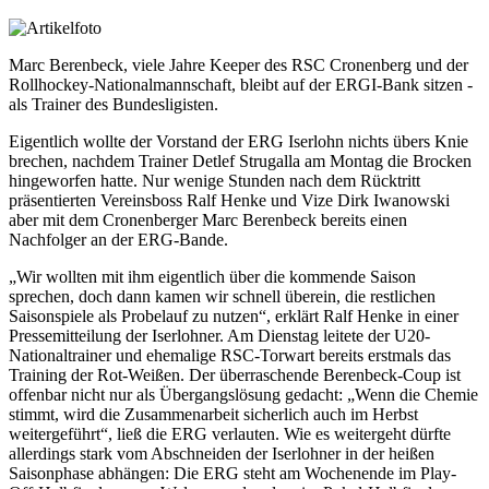
Marc Berenbeck, viele Jahre Keeper des RSC Cronenberg und der
Rollhockey-Nationalmannschaft, bleibt auf der ERGI-Bank sitzen -
als Trainer des Bundesligisten.
Eigentlich wollte der Vorstand der ERG Iserlohn nichts übers Knie
brechen, nachdem Trainer Detlef Strugalla am Montag die Brocken
hingeworfen hatte. Nur wenige Stunden nach dem Rücktritt
präsentierten Vereinsboss Ralf Henke und Vize Dirk Iwanowski
aber mit dem Cronenberger Marc Berenbeck bereits einen
Nachfolger an der ERG-Bande.
„Wir wollten mit ihm eigentlich über die kommende Saison
sprechen, doch dann kamen wir schnell überein, die restlichen
Saisonspiele als Probelauf zu nutzen“, erklärt Ralf Henke in einer
Pressemitteilung der Iserlohner. Am Dienstag leitete der U20-
Nationaltrainer und ehemalige RSC-Torwart bereits erstmals das
Training der Rot-Weißen. Der überraschende Berenbeck-Coup ist
offenbar nicht nur als Übergangslösung gedacht: „Wenn die Chemie
stimmt, wird die Zusammenarbeit sicherlich auch im Herbst
weitergeführt“, ließ die ERG verlauten. Wie es weitergeht dürfte
allerdings stark vom Abschneiden der Iserlohner in der heißen
Saisonphase abhängen: Die ERG steht am Wochenende im Play-