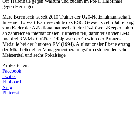
Off-Halbfinale gegen Walsum und zudem im Pokal-Halbfinale
gegen Herringen.
Marc Berenbeck ist seit 2010 Trainer der U20-Nationalmannschaft.
In seiner Torwart-Karriere zählte das RSC-Gewächs zehn Jahre lang
zum Kader der A-Nationalmannschaft, der Ex-Löwen-Keeper nahm
an zahlreichen internationalen Turnieren teil, darunter an vier EMs
und drei 3 WMs. Größter Erfolg war der Gewinn der Bronze-
Medaille bei der Junioren-EM (1994). Auf nationaler Ebene errang
der Mitarbeiter einer Managementberatungsfirma sieben deutsche
Meistertitel und sechs Pokalsiege.
Artikel teilen:
Facebook
Twitter
Flipboard
Xing
Pinterest