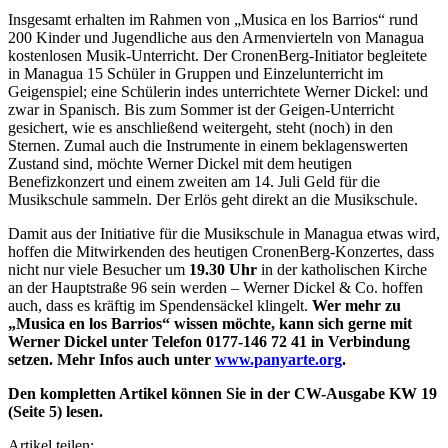
Insgesamt erhalten im Rahmen von „Musica en los Barrios“ rund
200 Kinder und Jugendliche aus den Armenvierteln von Managua
kostenlosen Musik-Unterricht. Der CronenBerg-Initiator begleitete
in Managua 15 Schüler in Gruppen und Einzelunterricht im
Geigenspiel; eine Schülerin indes unterrichtete Werner Dickel: und
zwar in Spanisch. Bis zum Sommer ist der Geigen-Unterricht
gesichert, wie es anschließend weitergeht, steht (noch) in den
Sternen. Zumal auch die Instrumente in einem beklagenswerten
Zustand sind, möchte Werner Dickel mit dem heutigen
Benefizkonzert und einem zweiten am 14. Juli Geld für die
Musikschule sammeln. Der Erlös geht direkt an die Musikschule.
Damit aus der Initiative für die Musikschule in Managua etwas wird,
hoffen die Mitwirkenden des heutigen CronenBerg-Konzertes, dass
nicht nur viele Besucher um
19.30 Uhr
in der katholischen Kirche
an der Hauptstraße 96 sein werden – Werner Dickel & Co. hoffen
auch, dass es kräftig im Spendensäckel klingelt.
Wer mehr zu
„Musica en los Barrios“ wissen möchte, kann sich gerne mit
Werner Dickel unter Telefon 0177-146 72 41 in Verbindung
setzen. Mehr Infos auch unter
www.panyarte.org
.
Den kompletten Artikel können Sie in der CW-Ausgabe KW 19
(Seite 5) lesen.
Artikel teilen: