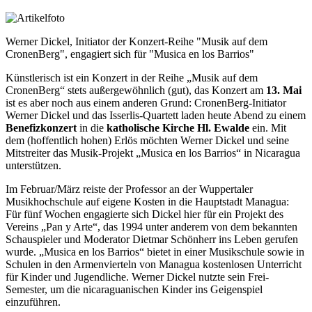
Werner Dickel, Initiator der Konzert-Reihe "Musik auf dem
CronenBerg", engagiert sich für "Musica en los Barrios"
Künstlerisch ist ein Konzert in der Reihe „Musik auf dem
CronenBerg“ stets außergewöhnlich (gut), das Konzert am
13. Mai
ist es aber noch aus einem anderen Grund: CronenBerg-Initiator
Werner Dickel und das Isserlis-Quartett laden heute Abend zu einem
Benefizkonzert
in die
katholische Kirche Hl. Ewalde
ein. Mit
dem (hoffentlich hohen) Erlös möchten Werner Dickel und seine
Mitstreiter das Musik-Projekt „Musica en los Barrios“ in Nicaragua
unterstützen.
Im Februar/März reiste der Professor an der Wuppertaler
Musikhochschule auf eigene Kosten in die Hauptstadt Managua:
Für fünf Wochen engagierte sich Dickel hier für ein Projekt des
Vereins „Pan y Arte“, das 1994 unter anderem von dem bekannten
Schauspieler und Moderator Dietmar Schönherr ins Leben gerufen
wurde. „Musica en los Barrios“ bietet in einer Musikschule sowie in
Schulen in den Armenvierteln von Managua kostenlosen Unterricht
für Kinder und Jugendliche. Werner Dickel nutzte sein Frei-
Semester, um die nicaraguanischen Kinder ins Geigenspiel
einzuführen.