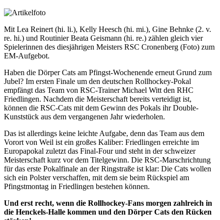
Mit Lea Reinert (hi. li.), Kelly Heesch (hi. mi.), Gine Behnke (2. v.
re. hi.) und Routinier Beata Geismann (hi. re.) zählen gleich vier
Spielerinnen des diesjährigen Meisters RSC Cronenberg (Foto) zum
EM-Aufgebot.
Haben die Dörper Cats am Pfingst-Wochenende erneut Grund zum
Jubel? Im ersten Finale um den deutschen Rollhockey-Pokal
empfängt das Team von RSC-Trainer Michael Witt den RHC
Friedlingen. Nachdem die Meisterschaft bereits verteidigt ist,
können die RSC-Cats mit dem Gewinn des Pokals ihr Double-
Kunststück aus dem vergangenen Jahr wiederholen.
Das ist allerdings keine leichte Aufgabe, denn das Team aus dem
Vorort von Weil ist ein großes Kaliber: Friedlingen erreichte im
Europapokal zuletzt das Final-Four und steht in der schweizer
Meisterschaft kurz vor dem Titelgewinn. Die RSC-Marschrichtung
für das erste Pokalfinale an der Ringstraße ist klar: Die Cats wollen
sich ein Polster verschaffen, mit dem sie beim Rückspiel am
Pfingstmontag in Friedlingen bestehen können.
Und erst recht, wenn die Rollhockey-Fans morgen zahlreich in
die Henckels-Halle kommen und den Dörper Cats den Rücken