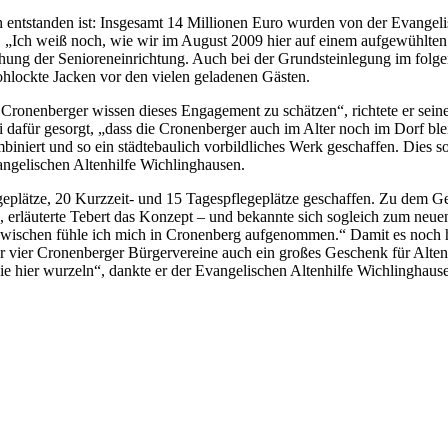
ch entstanden ist: Insgesamt 14 Millionen Euro wurden von der Evang
 „Ich weiß noch, wie wir im August 2009 hier auf einem aufgewühlten
ung der Senioreneinrichtung. Auch bei der Grundsteinlegung im folgend
rohlockte Jacken vor den vielen geladenen Gästen.
 Cronenberger wissen dieses Engagement zu schätzen“, richtete er sein
i dafür gesorgt, „dass die Cronenberger auch im Alter noch im Dorf b
iniert und so ein städtebaulich vorbildliches Werk geschaffen. Dies s
vangelischen Altenhilfe Wichlinghausen.
geplätze, 20 Kurzzeit- und 15 Tagespflegeplätze geschaffen. Zu dem 
 erläuterte Tebert das Konzept – und bekannte sich sogleich zum neue
ischen fühle ich mich in Cronenberg aufgenommen.“ Damit es noch he
vier Cronenberger Bürgervereine auch ein großes Geschenk für Alten
 hier wurzeln“, dankte er der Evangelischen Altenhilfe Wichlinghaus