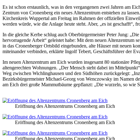
Es ist schon erstaunlich, was in den vergangenen zwei Jahren am Ei
Zentrum von Cronenberg ein neues Altenzentrum entstehen zu lassen.
Kirchenkreis Wuppertal am Freitag im Rahmen der offiziellen Einweih
werden würde, wie die Anlage heute steht. Aber, „es ist geschafft“, f
In die gleiche Kerbe schlug auch Oberbürgermeister Peter Jung: „Die
hervorragende Arbeit“ geleistet habe: Mit dem neuen Altenzentrum se
in das Cronenberger Ortsbild eingebunden, alte Häuser mit neuen komb
miteinander verbinden, erklärte Ingolf Tebert, Geschäftsführer der E
Im neuen Altenzentrum am Eich wurden insgesamt 80 stationäre Pfle
altengerechten Wohnungen. „Der Mensch steht dabei im Mittelpunkt“,
Weg zwischen Wichlinghausen und den Südhöhen zurückgelegt: „Inzw
Bezirksbürgermeister Michael-Georg von Wenczowsky im Namen der 
am Eich drei große Mammutbäume gepflanzt: „Die wurzeln, so wie Sie
Eröffnung des Altenzentrums Cronenberg am Eich
Eröffnung des Altenzentrums Cronenberg am Eich
Eröffnung des Altenzentrums Cronenberg am Eich