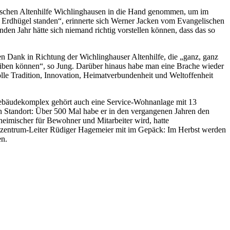
elischen Altenhilfe Wichlinghausen in die Hand genommen, um im
 Erdhügel standen“, erinnerte sich Werner Jacken vom Evangelischen
en Jahr hätte sich niemand richtig vorstellen können, dass das so
en Dank in Richtung der Wichlinghauser Altenhilfe, die „ganz, ganz
leiben können“, so Jung. Darüber hinaus habe man eine Brache wieder
olle Tradition, Innovation, Heimatverbundenheit und Weltoffenheit
Gebäudekomplex gehört auch eine Service-Wohnanlage mit 13
n Standort: Über 500 Mal habe er in den vergangenen Jahren den
imischer für Bewohner und Mitarbeiter wird, hatte
zentrum-Leiter Rüdiger Hagemeier mit im Gepäck: Im Herbst werden
en.