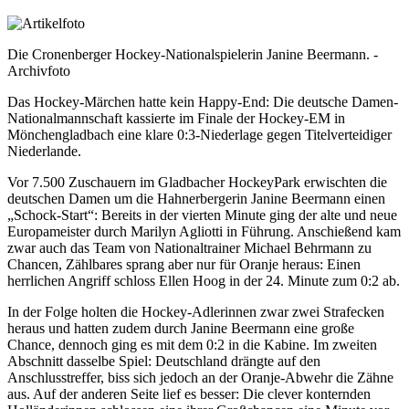
Die Cronenberger Hockey-Nationalspielerin Janine Beermann. -
Archivfoto
Das Hockey-Märchen hatte kein Happy-End: Die deutsche Damen-
Nationalmannschaft kassierte im Finale der Hockey-EM in
Mönchengladbach eine klare 0:3-Niederlage gegen Titelverteidiger
Niederlande.
Vor 7.500 Zuschauern im Gladbacher HockeyPark erwischten die
deutschen Damen um die Hahnerbergerin Janine Beermann einen
„Schock-Start“: Bereits in der vierten Minute ging der alte und neue
Europameister durch Marilyn Agliotti in Führung. Anschießend kam
zwar auch das Team von Nationaltrainer Michael Behrmann zu
Chancen, Zählbares sprang aber nur für Oranje heraus: Einen
herrlichen Angriff schloss Ellen Hoog in der 24. Minute zum 0:2 ab.
In der Folge holten die Hockey-Adlerinnen zwar zwei Strafecken
heraus und hatten zudem durch Janine Beermann eine große
Chance, dennoch ging es mit dem 0:2 in die Kabine. Im zweiten
Abschnitt dasselbe Spiel: Deutschland drängte auf den
Anschlusstreffer, biss sich jedoch an der Oranje-Abwehr die Zähne
aus. Auf der anderen Seite lief es besser: Die clever konternden