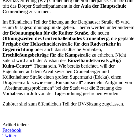
Bezirksvertretung (BV) Cronenberg die Sommerpause: Um
19 Uhr
tritt das Dörper Stadtteilparlament in der
Aula der Hauptschule
Cronenberg
zusammen.
Im öffentlichen Teil der Sitzung an der Berghauser Straße 45 wird
es um 9 Tagesordnungspunkte gehen. Thema werden unter anderem
der
Bebauungsplan für die Rather Straße
, die neuen
Öffnungszeiten des Gartenhallenbades Cronenberg
, die geplante
Freigabe der Holzschneiderstraße für den Radverkehr in
Gegenrichtung
oder auch das städtische Vorhaben,
Erschließungsbeiträge für die Kampstraße
zu erheben. Nicht
zuletzt wird auch der Ausbau des
Einzelhandelsareals „Rigi
Kulm-Center“
Thema sein. Wie bereits berichtet, will der
Eigentümer auf dem Areal zwischen Cronenberger und
Küllenhahner Straße einen großen Supermarkt (Edeka), einen
Drogeriemarkt sowie eine „Einkaufsmall“ ansiedeln. Aufgrund von
„Abstimmungsproblemen“ bei der Stadt war die Beratung des
Vorhabens im Juli von der Tagesordnung gestrichen worden.
Zuhörer sind zum öffentlichen Teil der BV-Sitzung zugelassen.
Artikel teilen:
Facebook
Twitter