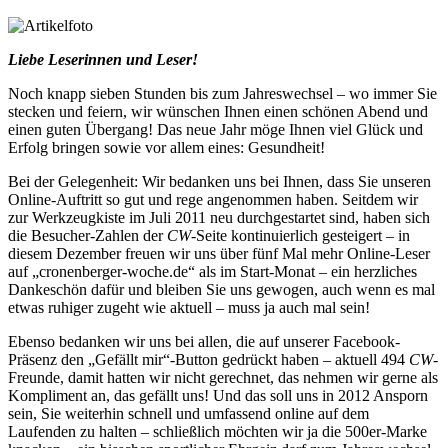
Liebe Leserinnen und Leser!
Noch knapp sieben Stunden bis zum Jahreswechsel – wo immer Sie
stecken und feiern, wir wünschen Ihnen einen schönen Abend und
einen guten Übergang! Das neue Jahr möge Ihnen viel Glück und
Erfolg bringen sowie vor allem eines: Gesundheit!
Bei der Gelegenheit: Wir bedanken uns bei Ihnen, dass Sie unseren
Online-Auftritt so gut und rege angenommen haben. Seitdem wir
zur Werkzeugkiste im Juli 2011 neu durchgestartet sind, haben sich
die Besucher-Zahlen der
CW
-Seite kontinuierlich gesteigert – in
diesem Dezember freuen wir uns über fünf Mal mehr Online-Leser
auf „cronenberger-woche.de“ als im Start-Monat – ein herzliches
Dankeschön dafür und bleiben Sie uns gewogen, auch wenn es mal
etwas ruhiger zugeht wie aktuell – muss ja auch mal sein!
Ebenso bedanken wir uns bei allen, die auf unserer Facebook-
Präsenz den „Gefällt mir“-Button gedrückt haben – aktuell 494
CW
-
Freunde, damit hatten wir nicht gerechnet, das nehmen wir gerne als
Kompliment an, das gefällt uns! Und das soll uns in 2012 Ansporn
sein, Sie weiterhin schnell und umfassend online auf dem
Laufenden zu halten – schließlich möchten wir ja die 500er-Marke