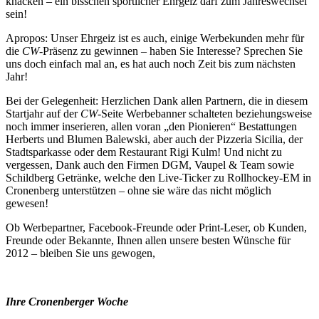
knacken – ein bisschen sportlicher Ehrgeiz darf zum Jahreswechsel
sein!
Apropos: Unser Ehrgeiz ist es auch, einige Werbekunden mehr für
die
CW
-Präsenz zu gewinnen – haben Sie Interesse? Sprechen Sie
uns doch einfach mal an, es hat auch noch Zeit bis zum nächsten
Jahr!
Bei der Gelegenheit: Herzlichen Dank allen Partnern, die in diesem
Startjahr auf der
CW
-Seite Werbebanner schalteten beziehungsweise
noch immer inserieren, allen voran „den Pionieren“ Bestattungen
Herberts und Blumen Balewski, aber auch der Pizzeria Sicilia, der
Stadtsparkasse oder dem Restaurant Rigi Kulm! Und nicht zu
vergessen, Dank auch den Firmen DGM, Vaupel & Team sowie
Schildberg Getränke, welche den Live-Ticker zu Rollhockey-EM in
Cronenberg unterstützen – ohne sie wäre das nicht möglich
gewesen!
Ob Werbepartner, Facebook-Freunde oder Print-Leser, ob Kunden,
Freunde oder Bekannte, Ihnen allen unsere besten Wünsche für
2012 – bleiben Sie uns gewogen,
Ihre Cronenberger Woche