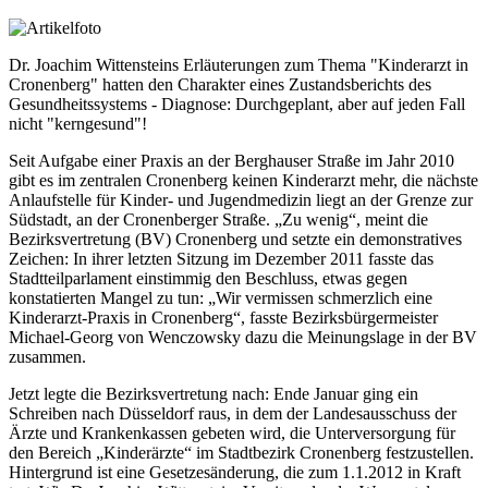
Dr. Joachim Wittensteins Erläuterungen zum Thema "Kinderarzt in
Cronenberg" hatten den Charakter eines Zustandsberichts des
Gesundheitssystems - Diagnose: Durchgeplant, aber auf jeden Fall
nicht "kerngesund"!
Seit Aufgabe einer Praxis an der Berghauser Straße im Jahr 2010
gibt es im zentralen Cronenberg keinen Kinderarzt mehr, die nächste
Anlaufstelle für Kinder- und Jugendmedizin liegt an der Grenze zur
Südstadt, an der Cronenberger Straße. „Zu wenig“, meint die
Bezirksvertretung (BV) Cronenberg und setzte ein demonstratives
Zeichen: In ihrer letzten Sitzung im Dezember 2011 fasste das
Stadtteilparlament einstimmig den Beschluss, etwas gegen
konstatierten Mangel zu tun: „Wir vermissen schmerzlich eine
Kinderarzt-Praxis in Cronenberg“, fasste Bezirksbürgermeister
Michael-Georg von Wenczowsky dazu die Meinungslage in der BV
zusammen.
Jetzt legte die Bezirksvertretung nach: Ende Januar ging ein
Schreiben nach Düsseldorf raus, in dem der Landesausschuss der
Ärzte und Krankenkassen gebeten wird, die Unterversorgung für
den Bereich „Kinderärzte“ im Stadtbezirk Cronenberg festzustellen.
Hintergrund ist eine Gesetzesänderung, die zum 1.1.2012 in Kraft