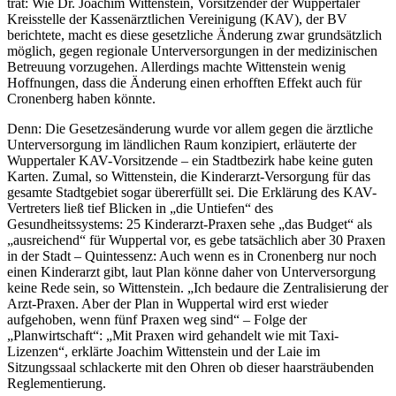
trat: Wie Dr. Joachim Wittenstein, Vorsitzender der Wuppertaler
Kreisstelle der Kassenärztlichen Vereinigung (KAV), der BV
berichtete, macht es diese gesetzliche Änderung zwar grundsätzlich
möglich, gegen regionale Unterversorgungen in der medizinischen
Betreuung vorzugehen. Allerdings machte Wittenstein wenig
Hoffnungen, dass die Änderung einen erhofften Effekt auch für
Cronenberg haben könnte.
Denn: Die Gesetzesänderung wurde vor allem gegen die ärztliche
Unterversorgung im ländlichen Raum konzipiert, erläuterte der
Wuppertaler KAV-Vorsitzende – ein Stadtbezirk habe keine guten
Karten. Zumal, so Wittenstein, die Kinderarzt-Versorgung für das
gesamte Stadtgebiet sogar übererfüllt sei. Die Erklärung des KAV-
Vertreters ließ tief Blicken in „die Untiefen“ des
Gesundheitssystems: 25 Kinderarzt-Praxen sehe „das Budget“ als
„ausreichend“ für Wuppertal vor, es gebe tatsächlich aber 30 Praxen
in der Stadt – Quintessenz: Auch wenn es in Cronenberg nur noch
einen Kinderarzt gibt, laut Plan könne daher von Unterversorgung
keine Rede sein, so Wittenstein. „Ich bedaure die Zentralisierung der
Arzt-Praxen. Aber der Plan in Wuppertal wird erst wieder
aufgehoben, wenn fünf Praxen weg sind“ – Folge der
„Planwirtschaft“: „Mit Praxen wird gehandelt wie mit Taxi-
Lizenzen“, erklärte Joachim Wittenstein und der Laie im
Sitzungssaal schlackerte mit den Ohren ob dieser haarsträubenden
Reglementierung.