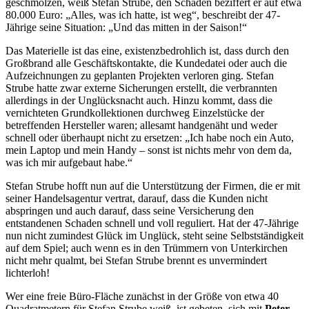
geschmolzen, weiß Stefan Strube, den Schaden beziffert er auf etwa
80.000 Euro: „Alles, was ich hatte, ist weg“, beschreibt der 47-
Jährige seine Situation: „Und das mitten in der Saison!“
Das Materielle ist das eine, existenzbedrohlich ist, dass durch den
Großbrand alle Geschäftskontakte, die Kundedatei oder auch die
Aufzeichnungen zu geplanten Projekten verloren ging. Stefan
Strube hatte zwar externe Sicherungen erstellt, die verbrannten
allerdings in der Unglücksnacht auch. Hinzu kommt, dass die
vernichteten Grundkollektionen durchweg Einzelstücke der
betreffenden Hersteller waren; allesamt handgenäht und weder
schnell oder überhaupt nicht zu ersetzen: „Ich habe noch ein Auto,
mein Laptop und mein Handy – sonst ist nichts mehr von dem da,
was ich mir aufgebaut habe.“
Stefan Strube hofft nun auf die Unterstützung der Firmen, die er mit
seiner Handelsagentur vertrat, darauf, dass die Kunden nicht
abspringen und auch darauf, dass seine Versicherung den
entstandenen Schaden schnell und voll reguliert. Hat der 47-Jährige
nun nicht zumindest Glück im Unglück, steht seine Selbstständigkeit
auf dem Spiel; auch wenn es in den Trümmern von Unterkirchen
nicht mehr qualmt, bei Stefan Strube brennt es unvermindert
lichterloh!
Wer eine freie Büro-Fläche zunächst in der Größe von etwa 40
Quadratmetern für Stefan Strube weiß, ist gebeten, sich mit
Peter