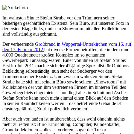
Im wahrsten Sinne: Stefan Strube vor den Trümmern seiner
bisherigen geschäftlichen Existenz. Sein Büro, auf unserem Foto in
der ersten Etage links, und sein Showroom mit allen Kollektionen
sind vollständig ausgebrannt.
Der verheerende
Großbrand in Wuppertal-Unterkirchen vom 16. auf
den 17. Februar 2012
hat diverse Firmen betroffen, die in dem rund
4.000 Quadratmeter großen Komplex im so genannten
Gewerbepark I ansässig waren. Einer von ihnen ist Stefan Strube:
Erst im Juli 2011 machte sich der 47-jährige Spezialist für Outdoor-
Bekleidung selbstständig, nun steht der Sudberger vor den
Trümmern seiner Existenz. Und zwar im wahrsten Sinne: Stefan
Strube hatte sich mit seinem Büro sowie seinem „Showroom“ mit
Kollektionen der von ihm vertretenen Firmen im hinteren Teil des
Gewerbegebiets eingemietet – nun liegt alles in Schutt und Asche.
Stefan Strube kann noch nicht einmal einen Blick auf den Schaden
in seinen Räumlichkeiten werfen – das betreffende Gebäude ist
einsturzgefährdet, Zutritt polizeilich verboten!
Aber auch von außen ist unübersehbar, dass wohl ohnehin nichts
mehr zu retten ist: Büro-Einrichtung, Computer, Kundenkartei,
Grundkollektionen – alles ist verloren, sogar der Tresor ist