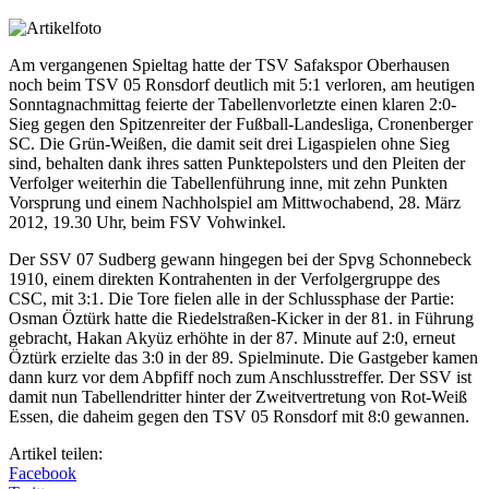
Am vergangenen Spieltag hatte der TSV Safakspor Oberhausen
noch beim TSV 05 Ronsdorf deutlich mit 5:1 verloren, am heutigen
Sonntagnachmittag feierte der Tabellenvorletzte einen klaren 2:0-
Sieg gegen den Spitzenreiter der Fußball-Landesliga, Cronenberger
SC. Die Grün-Weißen, die damit seit drei Ligaspielen ohne Sieg
sind, behalten dank ihres satten Punktepolsters und den Pleiten der
Verfolger weiterhin die Tabellenführung inne, mit zehn Punkten
Vorsprung und einem Nachholspiel am Mittwochabend, 28. März
2012, 19.30 Uhr, beim FSV Vohwinkel.
Der SSV 07 Sudberg gewann hingegen bei der Spvg Schonnebeck
1910, einem direkten Kontrahenten in der Verfolgergruppe des
CSC, mit 3:1. Die Tore fielen alle in der Schlussphase der Partie:
Osman Öztürk hatte die Riedelstraßen-Kicker in der 81. in Führung
gebracht, Hakan Akyüz erhöhte in der 87. Minute auf 2:0, erneut
Öztürk erzielte das 3:0 in der 89. Spielminute. Die Gastgeber kamen
dann kurz vor dem Abpfiff noch zum Anschlusstreffer. Der SSV ist
damit nun Tabellendritter hinter der Zweitvertretung von Rot-Weiß
Essen, die daheim gegen den TSV 05 Ronsdorf mit 8:0 gewannen.
Artikel teilen:
Facebook