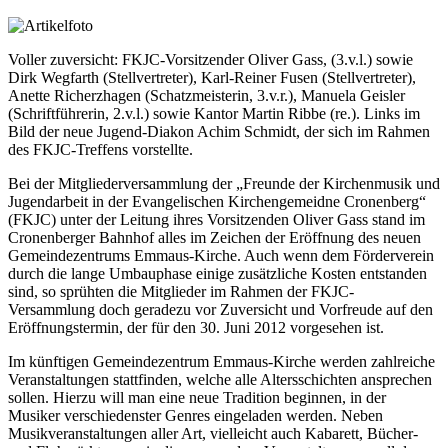
Voller zuversicht: FKJC-Vorsitzender Oliver Gass, (3.v.l.) sowie
Dirk Wegfarth (Stellvertreter), Karl-Reiner Fusen (Stellvertreter),
Anette Richerzhagen (Schatzmeisterin, 3.v.r.), Manuela Geisler
(Schriftführerin, 2.v.l.) sowie Kantor Martin Ribbe (re.). Links im
Bild der neue Jugend-Diakon Achim Schmidt, der sich im Rahmen
des FKJC-Treffens vorstellte.
Bei der Mitgliederversammlung der „Freunde der Kirchenmusik und
Jugendarbeit in der Evangelischen Kirchengemeidne Cronenberg“
(FKJC) unter der Leitung ihres Vorsitzenden Oliver Gass stand im
Cronenberger Bahnhof alles im Zeichen der Eröffnung des neuen
Gemeindezentrums Emmaus-Kirche. Auch wenn dem Förderverein
durch die lange Umbauphase einige zusätzliche Kosten entstanden
sind, so sprühten die Mitglieder im Rahmen der FKJC-
Versammlung doch geradezu vor Zuversicht und Vorfreude auf den
Eröffnungstermin, der für den 30. Juni 2012 vorgesehen ist.
Im künftigen Gemeindezentrum Emmaus-Kirche werden zahlreiche
Veranstaltungen stattfinden, welche alle Altersschichten ansprechen
sollen. Hierzu will man eine neue Tradition beginnen, in der
Musiker verschiedenster Genres eingeladen werden. Neben
Musikveranstaltungen aller Art, vielleicht auch Kabarett, Bücher-