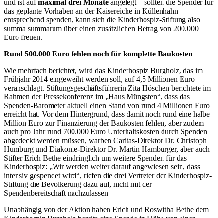
und ist auf
maximal drei Monate
angelegt – sollten die Spender für
das geplante Vorhaben an der Kaisereiche in Küllenhahn
entsprechend spenden, kann sich die Kinderhospiz-Stiftung also
summa summarum über einen zusätzlichen Betrag von 200.000
Euro freuen.
Rund 500.000 Euro fehlen noch für komplette Baukosten
Wie mehrfach berichtet, wird das Kinderhospiz Burgholz, das im
Frühjahr 2014 eingeweiht werden soll, auf 4,5 Millionen Euro
veranschlagt. Stiftungsgeschäftsführerin Zita Höschen berichtete im
Rahmen der Pressekonferenz im „Haus Müngsten“, dass das
Spenden-Barometer aktuell einen Stand von rund 4 Millionen Euro
erreicht hat. Vor dem Hintergrund, dass damit noch rund eine halbe
Million Euro zur Finanzierung der Baukosten fehlen, aber zudem
auch pro Jahr rund 700.000 Euro Unterhaltskosten durch Spenden
abgedeckt werden müssen, warben Caritas-Direktor Dr. Christoph
Humburg und Diakonie-Direktor Dr. Martin Hamburger, aber auch
Stifter Erich Bethe eindringlich um weitere Spenden für das
Kinderhospiz: „Wir werden weiter darauf angewiesen sein, dass
intensiv gespendet wird“, riefen die drei Vertreter der Kinderhospiz-
Stiftung die Bevölkerung dazu auf, nicht mit der
Spendenbereitschaft nachzulassen.
Unabhängig von der Aktion haben Erich und Roswitha Bethe dem