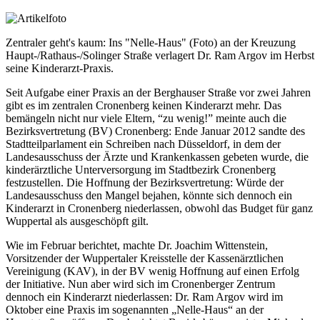
Zentraler geht's kaum: Ins "Nelle-Haus" (Foto) an der Kreuzung
Haupt-/Rathaus-/Solinger Straße verlagert Dr. Ram Argov im Herbst
seine Kinderarzt-Praxis.
Seit Aufgabe einer Praxis an der Berghauser Straße vor zwei Jahren
gibt es im zentralen Cronenberg keinen Kinderarzt mehr. Das
bemängeln nicht nur viele Eltern, “zu wenig!” meinte auch die
Bezirksvertretung (BV) Cronenberg: Ende Januar 2012 sandte des
Stadtteilparlament ein Schreiben nach Düsseldorf, in dem der
Landesausschuss der Ärzte und Krankenkassen gebeten wurde, die
kinderärztliche Unterversorgung im Stadtbezirk Cronenberg
festzustellen. Die Hoffnung der Bezirksvertretung: Würde der
Landesausschuss den Mangel bejahen, könnte sich dennoch ein
Kinderarzt in Cronenberg niederlassen, obwohl das Budget für ganz
Wuppertal als ausgeschöpft gilt.
Wie im Februar berichtet, machte Dr. Joachim Wittenstein,
Vorsitzender der Wuppertaler Kreisstelle der Kassenärztlichen
Vereinigung (KAV), in der BV wenig Hoffnung auf einen Erfolg
der Initiative. Nun aber wird sich im Cronenberger Zentrum
dennoch ein Kinderarzt niederlassen: Dr. Ram Argov wird im
Oktober eine Praxis im sogenannten „Nelle-Haus“ an der