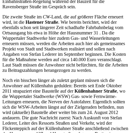
Einbahnstraßen-Regelung während der Bauzeit für die
Ravensberger Straße im Gespräch sein.
Die zweite Straße im
CW
-Land, die auf größerer Fläche erneuert
wird, ist die
Hastener Straße
. Wie bereits berichtet, wird der
ebenfalls schon seit längerer Zeit schadhafte Fahrbahnbelag vom
Ortsausgang bis etwa in Höhe der Hausnummer 31 . Da die
Wuppertaler Stadtwerke hier zudem Gas- und Wasserleitungen
erneuern müssen, werden die Arbeiten auch hier als gemeinsames
Projekt von Stadt und Stadtwerken realisiert und sollen nach
Angaben von Stefan Lederer im September beginnen. Die Kosten
für die Maßnahme werden auf circa 140.000 Euro veranschlagt.
Laut Stadt müssen die Anwohner nicht befürchten, für die Arbeiten
zu Beitragszahlungen herangezogen zu werden.
Noch ein bisschen länger als zuletzt geplant müssen sich die
Anwohner auf Küllenhahn gedulden: Bereits seit Ende Oktober
2011 strapaziert eine Baustelle auf der
Küllenhahner Straße
, wo
die Wuppertaler Stadtwerke (WSW) Gas- sowie Fernwärme-
Leitungen erneuern, die Nerven der Autofahrer. Eigentlich sollten
sich die WSW-Arbeiten längst auf der Zielgeraden befinden, nun
wird (aktuelle) Baustelle aber weiter bis zum 24. August 2012
andauern. Die gute Nachricht zuerst: Nach Auskunft von Stefan
Lederer, Leiter des Ressorts Straßen und Verkehr, wird der
Flickenteppich auf der Küllenhahner Straße anschließend zwischen