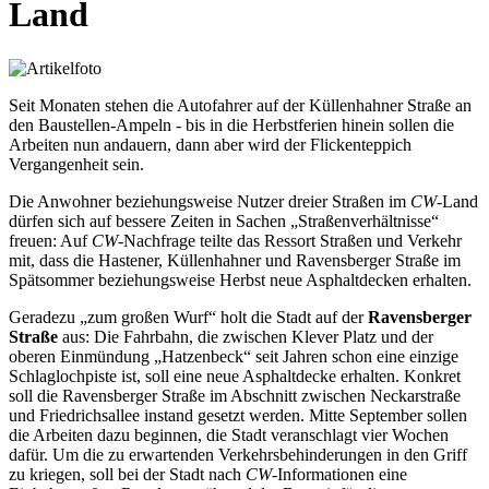
Land
Seit Monaten stehen die Autofahrer auf der Küllenhahner Straße an
den Baustellen-Ampeln - bis in die Herbstferien hinein sollen die
Arbeiten nun andauern, dann aber wird der Flickenteppich
Vergangenheit sein.
Die Anwohner beziehungsweise Nutzer dreier Straßen im
CW
-Land
dürfen sich auf bessere Zeiten in Sachen „Straßenverhältnisse“
freuen: Auf
CW
-Nachfrage teilte das Ressort Straßen und Verkehr
mit, dass die Hastener, Küllenhahner und Ravensberger Straße im
Spätsommer beziehungsweise Herbst neue Asphaltdecken erhalten.
Geradezu „zum großen Wurf“ holt die Stadt auf der
Ravensberger
Straße
aus: Die Fahrbahn, die zwischen Klever Platz und der
oberen Einmündung „Hatzenbeck“ seit Jahren schon eine einzige
Schlaglochpiste ist, soll eine neue Asphaltdecke erhalten. Konkret
soll die Ravensberger Straße im Abschnitt zwischen Neckarstraße
und Friedrichsallee instand gesetzt werden. Mitte September sollen
die Arbeiten dazu beginnen, die Stadt veranschlagt vier Wochen
dafür. Um die zu erwartenden Verkehrsbehinderungen in den Griff
zu kriegen, soll bei der Stadt nach
CW
-Informationen eine