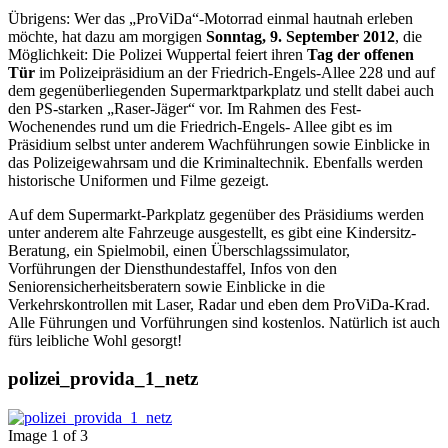
Übrigens: Wer das „ProViDa“-Motorrad einmal hautnah erleben
möchte, hat dazu am morgigen
Sonntag, 9. September 2012
, die
Möglichkeit: Die Polizei Wuppertal feiert ihren
Tag der offenen
Tür
im Polizeipräsidium an der Friedrich-Engels-Allee 228 und auf
dem gegenüberliegenden Supermarktparkplatz und stellt dabei auch
den PS-starken „Raser-Jäger“ vor. Im Rahmen des Fest-
Wochenendes rund um die Friedrich-Engels- Allee gibt es im
Präsidium selbst unter anderem Wachführungen sowie Einblicke in
das Polizeigewahrsam und die Kriminaltechnik. Ebenfalls werden
historische Uniformen und Filme gezeigt.
Auf dem Supermarkt-Parkplatz gegenüber des Präsidiums werden
unter anderem alte Fahrzeuge ausgestellt, es gibt eine Kindersitz-
Beratung, ein Spielmobil, einen Überschlagssimulator,
Vorführungen der Diensthundestaffel, Infos von den
Seniorensicherheitsberatern sowie Einblicke in die
Verkehrskontrollen mit Laser, Radar und eben dem ProViDa-Krad.
Alle Führungen und Vorführungen sind kostenlos. Natürlich ist auch
fürs leibliche Wohl gesorgt!
polizei_provida_1_netz
Image 1 of 3