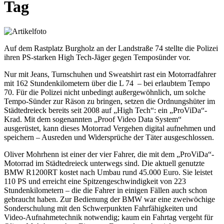
Tag
Auf dem Rastplatz Burgholz an der Landstraße 74 stellte die Polizei
ihren PS-starken High Tech-Jäger gegen Temposünder vor.
Nur mit Jeans, Turnschuhen und Sweatshirt rast ein Motorradfahrer
mit 162 Stundenkilometern über die L 74 – bei erlaubtem Tempo
70. Für die Polizei nicht unbedingt außergewöhnlich, um solche
Tempo-Sünder zur Räson zu bringen, setzen die Ordnungshüter im
Städtedreieck bereits seit 2008 auf „High Tech“: ein „ProViDa“-
Krad. Mit dem sogenannten „Proof Video Data System“
ausgerüstet, kann dieses Motorrad Vergehen digital aufnehmen und
speichern – Ausreden und Widersprüche der Täter ausgeschlossen.
Oliver Mohrhenn ist einer der vier Fahrer, die mit dem „ProViDa“-
Motorrad im Städtedreieck unterwegs sind. Die aktuell genutzte
BMW R1200RT kostet nach Umbau rund 45.000 Euro. Sie leistet
110 PS und erreicht eine Spitzengeschwindigkeit von 223
Stundenkilometern – die die Fahrer in einigen Fällen auch schon
gebraucht haben. Zur Bedienung der BMW war eine zweiwöchige
Sonderschulung mit den Schwerpunkten Fahrfähigkeiten und
Video-Aufnahmetechnik notwendig; kaum ein Fahrtag vergeht für