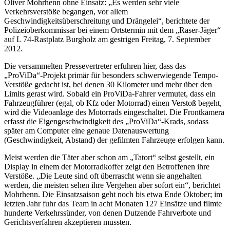
Oliver Mohrhenn ohne Einsatz: „Es werden sehr viele
Verkehrsverstöße begangen, vor allem
Geschwindigkeitsüberschreitung und Drängelei“, berichtete der
Polizeioberkommissar bei einem Ortstermin mit dem „Raser-Jäger“
auf L 74-Rastplatz Burgholz am gestrigen Freitag, 7. September
2012.
Die versammelten Pressevertreter erfuhren hier, dass das
„ProViDa“-Projekt primär für besonders schwerwiegende Tempo-
Verstöße gedacht ist, bei denen 30 Kilometer und mehr über den
Limits gerast wird. Sobald ein ProViDa-Fahrer vermutet, dass ein
Fahrzeugführer (egal, ob Kfz oder Motorrad) einen Verstoß begeht,
wird die Videoanlage des Motorrads eingeschaltet. Die Frontkamera
erfasst die Eigengeschwindigkeit des „ProViDa“-Krads, sodass
später am Computer eine genaue Datenauswertung
(Geschwindigkeit, Abstand) der gefilmten Fahrzeuge erfolgen kann.
Meist werden die Täter aber schon am „Tatort“ selbst gestellt, ein
Display in einem der Motorradkoffer zeigt den Betroffenen ihre
Verstöße. „Die Leute sind oft überrascht wenn sie angehalten
werden, die meisten sehen ihre Vergehen aber sofort ein“, berichtet
Mohrhenn. Die Einsatzsaison geht noch bis etwa Ende Oktober; im
letzten Jahr fuhr das Team in acht Monaten 127 Einsätze und filmte
hunderte Verkehrssünder, von denen Dutzende Fahrverbote und
Gerichtsverfahren akzeptieren mussten.