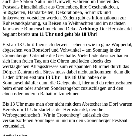
auch die Station Natur und Umwelt, während im Inneren des
Festsaals Einzelhändler aus Cronenberg ihre Geschenkideen,
Süßigkeiten, Handarbeiten, Dekorationen, Schmuck und
Imkerwaren vorstellen werden. Zudem gibt es Informationen zur
Ruhestandsplanung, zu Reisen an Weihnachten und im nächsten
Jahr sowie Blumenschmuck und Deko.
Achtung:
Der Herbstmarkt
beginnt bereits
um 11 Uhr und geht bis 18 Uhr
!
Erst ab 13 Uhr öffnen sich derweil – ebenso wie in ganz Wuppertal,
abgesehen von Ronsdorf und Vohwinkel – am Sonntag in der
Cronenberger Ortsmitte die Geschäfte: Viele Ladenbesitzer hauen
sich ihren freien Tag um die Ohren und laden abseits des
werktäglichen Alltagsstresses zum entspannten Bummel durch das
Dörper Zentrum ein. Stress muss dabei nicht aufkommen, denn die
Läden öffnen erst
um 13 Uhr – bis 18 Uhr
haben die
Sonntagseinkäufer dann die Gelegenheit, hier und da reinzuschauen,
beim einen oder anderen Sonderangebot zuzuschlagen und den
einen oder anderen Rabatt mitzunehmen.
Bis 13 Uhr muss man aber nicht mit dem Abstecher ins Dorf warten:
Bereits um 11 Uhr startet ja der Herbstmarkt, den die
Werbegemeinschaft „Wir in Cronenberg“ anlässlich des
verkaufsoffenen Sonntages in und um den Cronenberger Festsaal
veranstaltet.