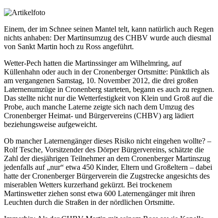
Einem, der im Schnee seinen Mantel telt, kann natürlich auch Regen
nichts anhaben: Der Martinsumzug des CHBV wurde auch diesmal
von Sankt Martin hoch zu Ross angeführt.
Wetter-Pech hatten die Martinssinger am Wilhelmring, auf
Küllenhahn oder auch in der Cronenberger Ortsmitte: Pünktlich als
am vergangenen Samstag, 10. November 2012, die drei großen
Laternenumzüge in Cronenberg starteten, begann es auch zu regnen.
Das stellte nicht nur die Wetterfestigkeit von Klein und Groß auf die
Probe, auch manche Laterne zeigte sich nach dem Umzug des
Cronenberger Heimat- und Bürgervereins (CHBV) arg lädiert
beziehungsweise aufgeweicht.
Ob mancher Laternengänger dieses Risiko nicht eingehen wollte? –
Rolf Tesche, Vorsitzender des Dörper Bürgervereins, schätzte die
Zahl der diesjährigen Teilnehmer an dem Cronenberger Martinszug
jedenfalls auf „nur“ etwa 450 Kinder, Eltern und Großeltern – dabei
hatte der Cronenberger Bürgerverein die Zugstrecke angesichts des
miserablen Wetters kurzerhand gekürzt. Bei trockenem
Martinswetter ziehen sonst etwa 600 Laternengänger mit ihren
Leuchten durch die Straßen in der nördlichen Ortsmitte.