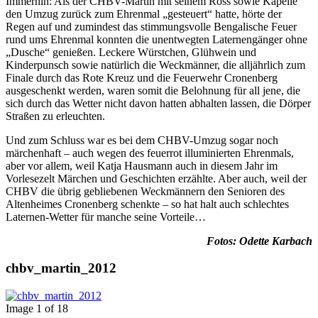
Immerhin: Als der CHBV-Martin mit seinem Ross sowie Kapelle
den Umzug zurück zum Ehrenmal „gesteuert“ hatte, hörte der
Regen auf und zumindest das stimmungsvolle Bengalische Feuer
rund ums Ehrenmal konnten die unentwegten Laternengänger ohne
„Dusche“ genießen. Leckere Würstchen, Glühwein und
Kinderpunsch sowie natürlich die Weckmänner, die alljährlich zum
Finale durch das Rote Kreuz und die Feuerwehr Cronenberg
ausgeschenkt werden, waren somit die Belohnung für all jene, die
sich durch das Wetter nicht davon hatten abhalten lassen, die Dörper
Straßen zu erleuchten.
Und zum Schluss war es bei dem CHBV-Umzug sogar noch
märchenhaft – auch wegen des feuerrot illuminierten Ehrenmals,
aber vor allem, weil Katja Hausmann auch in diesem Jahr im
Vorlesezelt Märchen und Geschichten erzählte. Aber auch, weil der
CHBV die übrig gebliebenen Weckmännern den Senioren des
Altenheimes Cronenberg schenkte – so hat halt auch schlechtes
Laternen-Wetter für manche seine Vorteile…
Fotos: Odette Karbach
chbv_martin_2012
Image 1 of 18