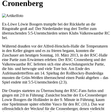
Cronenberg
Ex-Löwe Löwie Boogers trumpfte bei der Rückkehr an die
Ringstraße groß auf: Der Niederländer trug drei Treffer zum
überraschenden 5:5-Unentschieden seines Klubs Valkenwaardse RC
bei.
Während draußen vor der Alfred-Henckels-Halle die Temperaturen
in den Keller gingen und es zu frieren begann, konnten die
Zuschauer am heutigen Sonntag, 10. März 2013, in der RSC-Halle
eine Partie zum Erwärmen erleben: Der RSC Cronenberg und der
Valkenwaardse RC lieferten sich eine abwechslungsreiche Partie,
die hin- und herwogte und viele Tore bot. Am Ende des
Aufeinandertreffens am 14. Spieltag der Rollhockey-Bundesliga
mussten die Grün-Weißen überraschend einen Punkt abgeben – das
Spiel endete mit 5:5-Unentschieden (2:3).
Die Oranjes starteten zu Überraschung der RSC-Fans furios und
gingen mit 2:0 in Führung: Zunächst brachte der Ex-Cronenberger
Lowie Boogers die Holländer in der 9. Minute in Führung; kaum
eine Spielminute später erhöhte Vasco für den RC (10.). Das war
offensichtlich der Weckruf für die Cronenberger, denen vielleicht