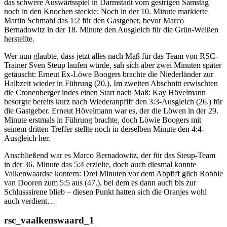
das schwere Auswärtsspiel in Darmstadt vom gestrigen Samstag
noch in den Knochen steckte: Noch in der 10. Minute markierte
Martin Schmahl das 1:2 für den Gastgeber, bevor Marco
Bernadowitz in der 18. Minute den Ausgleich für die Grün-Weißen
herstellte.
Wer nun glaubte, dass jetzt alles nach Maß für das Team von RSC-
Trainer Sven Steup laufen würde, sah sich aber zwei Minuten später
getäuscht: Erneut Ex-Löwe Boogers brachte die Niederländer zur
Halbzeit wieder in Führung (20.). Im zweiten Abschnitt erwischten
die Cronenberger indes einen Start nach Maß: Kay Hövelmann
besorgte bereits kurz nach Wiederanpfiff den 3:3-Ausgleich (26.) für
die Gastgeber. Erneut Hövelmann war es, der die Löwen in der 29.
Minute erstmals in Führung brachte, doch Löwie Boogers mit
seinem dritten Treffer stellte noch in derselben Minute den 4:4-
Ausgleich her.
Anschließend war es Marco Bernadowitz, der für das Steup-Team
in der 36. Minute das 5:4 erzielte, doch auch diesmal konnte
Valkenwaardse kontern: Drei Minuten vor dem Abpfiff glich Robbie
van Dooren zum 5:5 aus (47.), bei dem es dann auch bis zur
Schlusssirene blieb – diesen Punkt hatten sich die Oranjes wohl
auch verdient…
rsc_vaalkenswaard_1