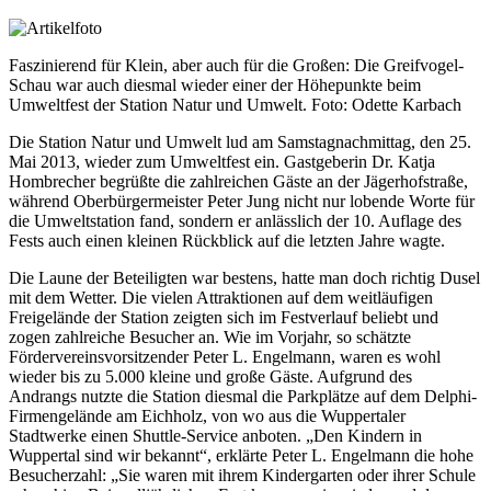
Faszinierend für Klein, aber auch für die Großen: Die Greifvogel-
Schau war auch diesmal wieder einer der Höhepunkte beim
Umweltfest der Station Natur und Umwelt. Foto: Odette Karbach
Die Station Natur und Umwelt lud am Samstagnachmittag, den 25.
Mai 2013, wieder zum Umweltfest ein. Gastgeberin Dr. Katja
Hombrecher begrüßte die zahlreichen Gäste an der Jägerhofstraße,
während Oberbürgermeister Peter Jung nicht nur lobende Worte für
die Umweltstation fand, sondern er anlässlich der 10. Auflage des
Fests auch einen kleinen Rückblick auf die letzten Jahre wagte.
Die Laune der Beteiligten war bestens, hatte man doch richtig Dusel
mit dem Wetter. Die vielen Attraktionen auf dem weitläufigen
Freigelände der Station zeigten sich im Festverlauf beliebt und
zogen zahlreiche Besucher an. Wie im Vorjahr, so schätzte
Fördervereinsvorsitzender Peter L. Engelmann, waren es wohl
wieder bis zu 5.000 kleine und große Gäste. Aufgrund des
Andrangs nutzte die Station diesmal die Parkplätze auf dem Delphi-
Firmengelände am Eichholz, von wo aus die Wuppertaler
Stadtwerke einen Shuttle-Service anboten. „Den Kindern in
Wuppertal sind wir bekannt“, erklärte Peter L. Engelmann die hohe
Besucherzahl: „Sie waren mit ihrem Kindergarten oder ihrer Schule