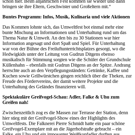
schon hier. Beim alljährlichen Fest kommen sie wieder und dann
bringen sie ihre Eltern, Geschwister und Großeltern mit.“
Buntes Programm: Infos, Musik, Kulinaria und viele Aktionen
Das Kommen lohnte sich, das Umweltfest bot einmal mehr eine
bunte Mischung an Informationen und Unterhaltung rund um das
Thema Natur & Umwelt. An den bis zu 30 Stationen war hier
Information angesagt und dort Spaß und Spiel. Für Unterhaltung
war von der Bühne des Freiluftunterrichtsplatzes gesorgt, wo die
Hedwigkids unter der Leitung von Gudrun Ditgens ebenso
musikalisch für Stimmung sorgten wie die Schüler der Grundschule
Küllenhahn – ebenfalls mit Gudrun Ditgens an der Spitze. Andrang
herrschte auch an den Verpflegungsständen: Getränke, Kaffee und
Kuchen sowie Grillwürstchen gingen reichlich über die Theken, zur
Freude des Fördervereins, der damit weitere Projekte und die
Unterhaltung des Geländes finanzieren will.
Spektakuläre Greifvogel-Schau: Adler, Falke & Uhu zum
Greifen nah!
Zwischenzeitlich zog es die Massen zur Terrasse der Station, denn
hier stieg mit der Greifvogel-Show eines der Highlights des
Umweltfests. Die Falknerei Pierre Schmidt hatte ein paar schöne
Greifvogel-Exemplare mit an die Jägerhofstraße gebracht – ein
Falke, ein Uhu und ein imposanter Weißkopfadler durften aus