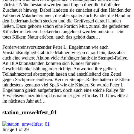
nächster Nähe bestaunt werden und flogen über die Köpfe der
Zuschauer hinweg. Dabei landeten sie zunächst auf den Händen der
Falknerei-Mitarbeiterinnen, die aber später auch Kinder die Hand in
den Lederhandschuh stecken und die Greifvogel darauf landen
ließen. Dazu gehörte schon eine Portion Mut, zumal die gefiederten
Künstler mit einem Leckerchen angelockt werden mussten – ein
totes Küken; Natur erleben, auch das gehört dazu…
Fördervereinsvorsitzender Peter L. Engelmann wie auch
Vorstandsmitglied Gabriele Mahnert wiesen darauf hin, dass aber
auch eine weitere Aktion viele Anhänger fand: die Stempel-Rallye.
An 18 Aktionsständen konnten sich Kinder für eine
Geschicklichkeitsübung oder richtige Antworten ihre gelben
Teilnahmezettel abstempeln lassen und anschließend den Zettel
gegen Sachpreise einlösen. Bei der Stempel-Rallye hatten die Eltern
mindestens genauso viel Spaß wie die Kinder. So wurde Peter L.
Engelmann gleich aufgefordert, doch auch eine solche Rallye für
Erwachsene anzubieten; das nahm er gerne für das 11. Umweltfest
im nächsten Jahr auf…
station_umweltfest_01
Image 1 of 29