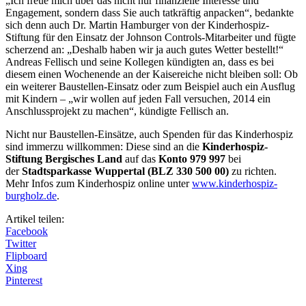
„Ich freue mich über das nicht nur finanzielle Interesse und
Engagement, sondern dass Sie auch tatkräftig anpacken“, bedankte
sich denn auch Dr. Martin Hamburger von der Kinderhospiz-
Stiftung für den Einsatz der Johnson Controls-Mitarbeiter und fügte
scherzend an: „Deshalb haben wir ja auch gutes Wetter bestellt!“
Andreas Fellisch und seine Kollegen kündigten an, dass es bei
diesem einen Wochenende an der Kaisereiche nicht bleiben soll: Ob
ein weiterer Baustellen-Einsatz oder zum Beispiel auch ein Ausflug
mit Kindern – „wir wollen auf jeden Fall versuchen, 2014 ein
Anschlussprojekt zu machen“, kündigte Fellisch an.
Nicht nur Baustellen-Einsätze, auch Spenden für das Kinderhospiz
sind immerzu willkommen: Diese sind an die
Kinderhospiz-
Stiftung Bergisches Land
auf das
Konto 979 997
bei
der
Stadtsparkasse Wuppertal (BLZ 330 500 00)
zu richten.
Mehr Infos zum Kinderhospiz online unter
www.kinderhospiz-
burgholz.de
.
Artikel teilen:
Facebook
Twitter
Flipboard
Xing
Pinterest