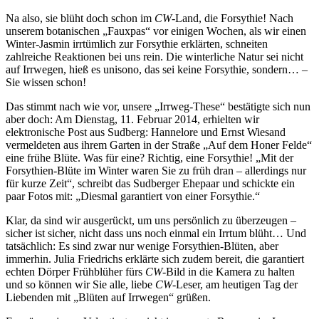
Na also, sie blüht doch schon im
CW
-Land, die Forsythie! Nach
unserem botanischen „Fauxpas“ vor einigen Wochen, als wir einen
Winter-Jasmin irrtümlich zur Forsythie erklärten, schneiten
zahlreiche Reaktionen bei uns rein. Die winterliche Natur sei nicht
auf Irrwegen, hieß es unisono, das sei keine Forsythie, sondern… –
Sie wissen schon!
Das stimmt nach wie vor, unsere „Irrweg-These“ bestätigte sich nun
aber doch: Am Dienstag, 11. Februar 2014, erhielten wir
elektronische Post aus Sudberg: Hannelore und Ernst Wiesand
vermeldeten aus ihrem Garten in der Straße „Auf dem Honer Felde“
eine frühe Blüte. Was für eine? Richtig, eine Forsythie! „Mit der
Forsythien-Blüte im Winter waren Sie zu früh dran – allerdings nur
für kurze Zeit“, schreibt das Sudberger Ehepaar und schickte ein
paar Fotos mit: „Diesmal garantiert von einer Forsythie.“
Klar, da sind wir ausgerückt, um uns persönlich zu überzeugen –
sicher ist sicher, nicht dass uns noch einmal ein Irrtum blüht… Und
tatsächlich: Es sind zwar nur wenige Forsythien-Blüten, aber
immerhin. Julia Friedrichs erklärte sich zudem bereit, die garantiert
echten Dörper Frühblüher fürs
CW
-Bild in die Kamera zu halten
und so können wir Sie alle, liebe
CW
-Leser, am heutigen Tag der
Liebenden mit „Blüten auf Irrwegen“ grüßen.