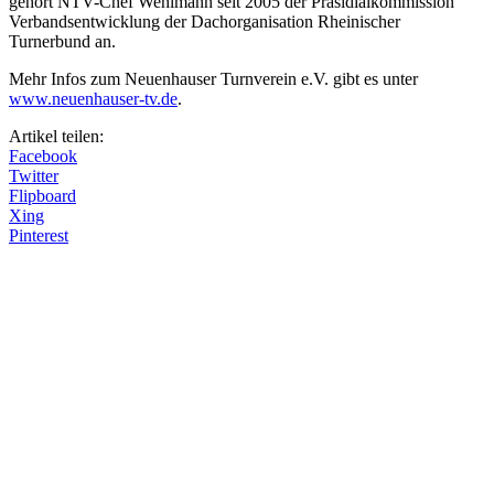
gehört NTV-Chef Wehlmann seit 2005 der Präsidialkommission
Verbandsentwicklung der Dachorganisation Rheinischer
Turnerbund an.
Mehr Infos zum Neuenhauser Turnverein e.V. gibt es unter
www.neuenhauser-tv.de
.
Artikel teilen:
Facebook
Twitter
Flipboard
Xing
Pinterest