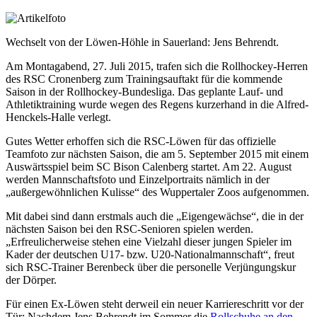
Wechselt von der Löwen-Höhle in Sauerland: Jens Behrendt.
Am Montagabend, 27. Juli 2015, trafen sich die Rollhockey-Herren
des RSC Cronenberg zum Trainingsauftakt für die kommende
Saison in der Rollhockey-Bundesliga. Das geplante Lauf- und
Athletiktraining wurde wegen des Regens kurzerhand in die Alfred-
Henckels-Halle verlegt.
Gutes Wetter erhoffen sich die RSC-Löwen für das offizielle
Teamfoto zur nächsten Saison, die am 5. September 2015 mit einem
Auswärtsspiel beim SC Bison Calenberg startet. Am 22. August
werden Mannschaftsfoto und Einzelportraits nämlich in der
„außergewöhnlichen Kulisse“ des Wuppertaler Zoos aufgenommen.
Mit dabei sind dann erstmals auch die „Eigengewächse“, die in der
nächsten Saison bei den RSC-Senioren spielen werden.
„Erfreulicherweise stehen eine Vielzahl dieser jungen Spieler im
Kader der deutschen U17- bzw. U20-Nationalmannschaft“, freut
sich RSC-Trainer Berenbeck über die personelle Verjüngungskur
der Dörper.
Für einen Ex-Löwen steht derweil ein neuer Karriereschritt vor der
Tür: Nachdem Jens Behrendt im Sommer die
Rollschuhe an den