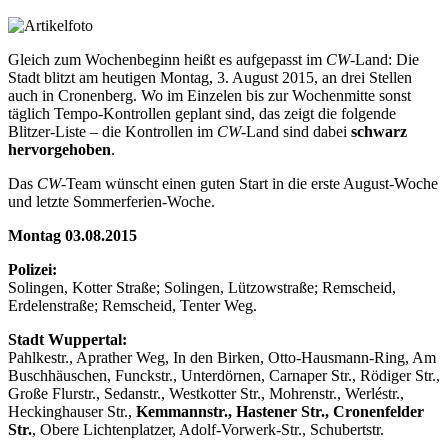
Gleich zum Wochenbeginn heißt es aufgepasst im
CW
-Land: Die
Stadt blitzt am heutigen Montag, 3. August 2015, an drei Stellen
auch in Cronenberg. Wo im Einzelen bis zur Wochenmitte sonst
täglich Tempo-Kontrollen geplant sind, das zeigt die folgende
Blitzer-Liste – die Kontrollen im
CW
-Land sind dabei
schwarz
hervorgehoben
.
Das
CW
-Team wünscht einen guten Start in die erste August-Woche
und letzte Sommerferien-Woche.
Montag 03.08.2015
Polizei:
Solingen, Kotter Straße; Solingen, Lützowstraße; Remscheid,
Erdelenstraße; Remscheid, Tenter Weg.
Stadt Wuppertal:
Pahlkestr., Aprather Weg, In den Birken, Otto-Hausmann-Ring, Am
Buschhäuschen, Funckstr., Unterdörnen, Carnaper Str., Rödiger Str.,
Große Flurstr., Sedanstr., Westkotter Str., Mohrenstr., Werléstr.,
Heckinghauser Str.,
Kemmannstr., Hastener Str., Cronenfelder
Str.
, Obere Lichtenplatzer, Adolf-Vorwerk-Str., Schubertstr.