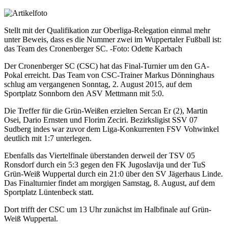
Stellt mit der Qualifikation zur Oberliga-Relegation einmal mehr
unter Beweis, dass es die Nummer zwei im Wuppertaler Fußball ist:
das Team des Cronenberger SC. -Foto: Odette Karbach
Der Cronenberger SC (CSC) hat das Final-Turnier um den GA-
Pokal erreicht. Das Team von CSC-Trainer Markus Dönninghaus
schlug am vergangenen Sonntag, 2. August 2015, auf dem
Sportplatz Sonnborn den ASV Mettmann mit 5:0.
Die Treffer für die Grün-Weißen erzielten Sercan Er (2), Martin
Osei, Dario Ernsten und Florim Zeciri. Bezirksligist SSV 07
Sudberg indes war zuvor dem Liga-Konkurrenten FSV Vohwinkel
deutlich mit 1:7 unterlegen.
Ebenfalls das Viertelfinale überstanden derweil der TSV 05
Ronsdorf durch ein 5:3 gegen den FK Jugoslavija und der TuS
Grün-Weiß Wuppertal durch ein 21:0 über den SV Jägerhaus Linde.
Das Finalturnier findet am morgigen Samstag, 8. August, auf dem
Sportplatz Lüntenbeck statt.
Dort trifft der CSC um 13 Uhr zunächst im Halbfinale auf Grün-
Weiß Wuppertal.