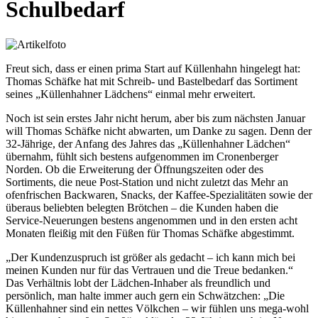
Schulbedarf
Freut sich, dass er einen prima Start auf Küllenhahn hingelegt hat:
Thomas Schäfke hat mit Schreib- und Bastelbedarf das Sortiment
seines „Küllenhahner Lädchens“ einmal mehr erweitert.
Noch ist sein erstes Jahr nicht herum, aber bis zum nächsten Januar
will Thomas Schäfke nicht abwarten, um Danke zu sagen. Denn der
32-Jährige, der Anfang des Jahres das „Küllenhahner Lädchen“
übernahm, fühlt sich bestens aufgenommen im Cronenberger
Norden. Ob die Erweiterung der Öffnungszeiten oder des
Sortiments, die neue Post-Station und nicht zuletzt das Mehr an
ofenfrischen Backwaren, Snacks, der Kaffee-Spezialitäten sowie der
überaus beliebten belegten Brötchen – die Kunden haben die
Service-Neuerungen bestens angenommen und in den ersten acht
Monaten fleißig mit den Füßen für Thomas Schäfke abgestimmt.
„Der Kundenzuspruch ist größer als gedacht – ich kann mich bei
meinen Kunden nur für das Vertrauen und die Treue bedanken.“
Das Verhältnis lobt der Lädchen-Inhaber als freundlich und
persönlich, man halte immer auch gern ein Schwätzchen: „Die
Küllenhahner sind ein nettes Völkchen – wir fühlen uns mega-wohl