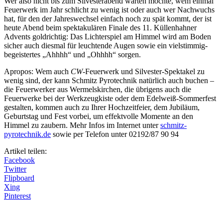
Wer also nicht bis zum Silvesterabend warten möchte, wem einmal
Feuerwerk im Jahr schlicht zu wenig ist oder auch wer Nachwuchs
hat, für den der Jahreswechsel einfach noch zu spät kommt, der ist
heute Abend beim spektakulären Finale des 11. Küllenhahner
Advents goldrichtig: Das Lichterspiel am Himmel wird am Boden
sicher auch diesmal für leuchtende Augen sowie ein vielstimmig-
begeistertes „Ahhhh“ und „Ohhhh“ sorgen.
Apropos: Wem auch
CW
-Feuerwerk und Silvester-Spektakel zu
wenig sind, der kann Schmitz Pyrotechnik natürlich auch buchen –
die Feuerwerker aus Wermelskirchen, die übrigens auch die
Feuerwerke bei der Werkzeugkiste oder dem Edelweiß-Sommerfest
gestalten, kommen auch zu Ihrer Hochzeitfeier, dem Jubiläum,
Geburtstag und Fest vorbei, um effektvolle Momente an den
Himmel zu zaubern. Mehr Infos im Internet unter
schmitz-
pyrotechnik.de
sowie per Telefon unter 02192/87 90 94
Artikel teilen:
Facebook
Twitter
Flipboard
Xing
Pinterest