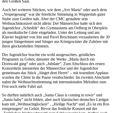
den Großen Saal.
Auch bei weiteren Stücken, wie dem „Ave Maria“ oder auch dem
„Vespergesang“ war die feierliche Stimmung in Wuppertals guter
Stube zum Greifen nah. Aber der CMC gestaltete sein
Weihnachtskonzert nicht allein: Der Männerchor hatte sich den
Jugendchor „Schedrik“ des Gymnasiums am Oelberg in Oberpleis
als musikalische Gäste eingeladen. Unter der Leitung und am
Klavier begleitet von Irin und Pavel Brochinam verzauberten die 30
jungen Sängerinnen und Sänger aus Königswinter die Zuhörer mit
ihren glockenhellen Stimmen.
Der Jugendchor brachte ein wohl ausgesuchtes, geistliches
Programm zu Gehör, darunter die Werke „Maria durch ein
Dornwald ging“ oder auch „Jubilate“. Zum Abschluss des ersten
Konzertteils intonierten der Männerchor und der Jugendchor
gemeinsam das Stück „Singet dem Herrn“ – mit tosendem Applaus
wurden die Chöre in die Pause verabschiedet. Im zweiten Abschnitt
nahm die Weihnachtsstimmung mit internationalen Melodien zum
Fest noch mehr Fahrt auf.
So durften natürlich auch „Santa Claus is coming to town“ und
„Santa baby“ nicht fehlen, aber auch klassisches deutsches Liedgut
kam mit „Weihnachtglocken“ , „Heilige Nacht“ und „Es ist ein Ros
entsprungen“ zu Gehör. Bevor das festliche Konzert mit der