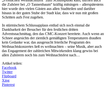
„Fröhlichen Weihnachtszeit“ zum Schlusspunkt kam, durften auch
die Zuhörer bei „O Tannenbaum“ kräftig mitsingen – allerspätestens
hier wurde den vielen Gästen aus allen Stadtteilen und darüber
hinaus in der guten Stube der Stadt klar, dass wir nun mit großen
Schritten aufs Fest zugehen.
In stürmischem Schlussapplaus entlud sich noch einmal die
Dankbarkeit der Besucher für den festlichen dritten
Adventsnachmittag, den das CMC-Konzert bereitete. Auch wenn an
Schnee angesichts der ziemlich gemäßigten Temperaturen draußen
kein Gedanke war, das ausgesucht feierliche Programm des
Weihnachtskonzertes ließ es weihnachten – seine Musik, aber auch
das Engagement der zahlreichen Mitwirkenden klang gewiss bei
allen Zuhörern noch bis zum Weihnachtsfest nach…
Artikel teilen:
Facebook
Twitter
Flipboard
Xing
Pinterest