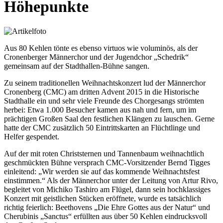
Höhepunkte
Aus 80 Kehlen tönte es ebenso virtuos wie voluminös, als der
Cronenberger Männerchor und der Jugendchor „Schedrik“
gemeinsam auf der Stadthallen-Bühne sangen.
Zu seinem traditionellen Weihnachtskonzert lud der Männerchor
Cronenberg (CMC) am dritten Advent 2015 in die Historische
Stadthalle ein und sehr viele Freunde des Chorgesangs strömten
herbei: Etwa 1.000 Besucher kamen aus nah und fern, um im
prächtigen Großen Saal den festlichen Klängen zu lauschen. Gerne
hatte der CMC zusätzlich 50 Eintrittskarten an Flüchtlinge und
Helfer gespendet.
Auf der mit roten Christsternen und Tannenbaum weihnachtlich
geschmückten Bühne versprach CMC-Vorsitzender Bernd Tigges
einleitend: „Wir werden sie auf das kommende Weihnachtsfest
einstimmen.“ Als der Männerchor unter der Leitung von Artur Rivo,
begleitet von Michiko Tashiro am Flügel, dann sein hochklassiges
Konzert mit geistlichen Stücken eröffnete, wurde es tatsächlich
richtig feierlich: Beethovens „Die Ehre Gottes aus der Natur“ und
Cherubinis „Sanctus“ erfüllten aus über 50 Kehlen eindrucksvoll