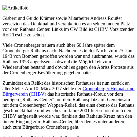
Gisbert und Guido Krämer sowie Mitarbeiter Andreas Roußer
versetzten das Denkmal und verankerten es an seinem neuen Platz
vor dem Rathaus-Center. Links im CW-Bild ist CHBV-Vorsitzender
Rolf Tesche zu sehen.
Viele Cronenberger trauern auch über 60 Jahre später dem
Cronenberger Rathaus nach: Nachdem es in der Nacht zum 25. Juni
1943 von Bomben getroffen worden war und ausbrannte, wurde das
Rathaus 1953 abgerissen – obwohl die Möglichkeit zum
Wiederaufbau bestand und obwohl es gegen den Abriss Proteste aus
der Cronenberger Bevölkerung gegeben hatte.
Zumindest ein Relikt des historischen Rathauses ist nun zurück an
alter Stelle: Am 10. März 2017 stellte der
Cronenberger Heimat- und
Bürgerverein (CHBV)
das historische Rathaus-Kreuz vor dem
heutigen „Rathaus-Center“ auf dem Rathausplatz auf. Gemeinsam
mit dem Cronenberger Wappen-Relief, das einst ebenso das Rathaus
geschmückt hatte und welches im Jahre 2001 hier schon durch den
CHBV aufgestellt worde war, flankiert das Rathaus-Kreuz nun den
linken Eingang zum Rathaus-Center, über den es unter anderem
auch zum Bürgerbüro Cronenberg geht.