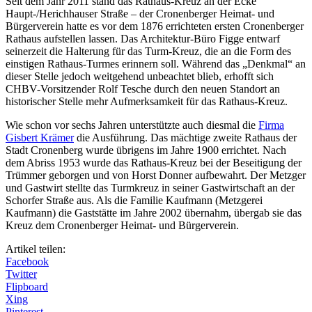
Seit dem Jahr 2011 stand das Rathaus-Kreuz an der Ecke
Haupt-/Herichhauser Straße – der Cronenberger Heimat- und
Bürgerverein hatte es vor dem 1876 errichteten ersten Cronenberger
Rathaus aufstellen lassen. Das Architektur-Büro Figge entwarf
seinerzeit die Halterung für das Turm-Kreuz, die an die Form des
einstigen Rathaus-Turmes erinnern soll. Während das „Denkmal“ an
dieser Stelle jedoch weitgehend unbeachtet blieb, erhofft sich
CHBV-Vorsitzender Rolf Tesche durch den neuen Standort an
historischer Stelle mehr Aufmerksamkeit für das Rathaus-Kreuz.
Wie schon vor sechs Jahren unterstützte auch diesmal die
Firma
Gisbert Krämer
die Ausführung. Das mächtige zweite Rathaus der
Stadt Cronenberg wurde übrigens im Jahre 1900 errichtet. Nach
dem Abriss 1953 wurde das Rathaus-Kreuz bei der Beseitigung der
Trümmer geborgen und von Horst Donner aufbewahrt. Der Metzger
und Gastwirt stellte das Turmkreuz in seiner Gastwirtschaft an der
Schorfer Straße aus. Als die Familie Kaufmann (Metzgerei
Kaufmann) die Gaststätte im Jahre 2002 übernahm, übergab sie das
Kreuz dem Cronenberger Heimat- und Bürgerverein.
Artikel teilen:
Facebook
Twitter
Flipboard
Xing
Pinterest