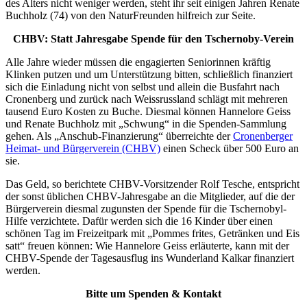
des Alters nicht weniger werden, steht ihr seit einigen Jahren Renate
Buchholz (74) von den NaturFreunden hilfreich zur Seite.
CHBV: Statt Jahresgabe Spende für den Tschernoby-Verein
Alle Jahre wieder müssen die engagierten Seniorinnen kräftig
Klinken putzen und um Unterstützung bitten, schließlich finanziert
sich die Einladung nicht von selbst und allein die Busfahrt nach
Cronenberg und zurück nach Weissrussland schlägt mit mehreren
tausend Euro Kosten zu Buche. Diesmal können Hannelore Geiss
und Renate Buchholz mit „Schwung“ in die Spenden-Sammlung
gehen. Als „Anschub-Finanzierung“ überreichte der
Cronenberger
Heimat- und Bürgerverein (CHBV)
einen Scheck über 500 Euro an
sie.
Das Geld, so berichtete CHBV-Vorsitzender Rolf Tesche, entspricht
der sonst üblichen CHBV-Jahresgabe an die Mitglieder, auf die der
Bürgerverein diesmal zugunsten der Spende für die Tschernobyl-
Hilfe verzichtete. Dafür werden sich die 16 Kinder über einen
schönen Tag im Freizeitpark mit „Pommes frites, Getränken und Eis
satt“ freuen können: Wie Hannelore Geiss erläuterte, kann mit der
CHBV-Spende der Tagesausflug ins Wunderland Kalkar finanziert
werden.
Bitte um Spenden & Kontakt