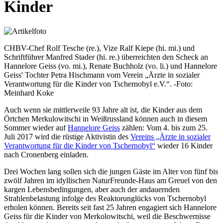
Kinder
CHBV-Chef Rolf Tesche (re.), Vize Ralf Kiepe (hi. mi.) und
Schriftführer Manfred Stader (hi. re.) überreichten den Scheck an
Hannelore Geiss (vo. mi.), Renate Buchholz (vo. li.) und Hannelore
Geiss' Tochter Petra Hischmann vom Verein „Ärzte in sozialer
Verantwortung für die Kinder von Tschernobyl e.V.“. -Foto:
Meinhard Koke
Auch wenn sie mittlerweile 93 Jahre alt ist, die Kinder aus dem
Örtchen Merkulowitschi in Weißrussland können auch in diesem
Sommer wieder auf
Hannelore Geiss
zählen: Vom 4. bis zum 25.
Juli 2017 wird die rüstige Aktivistin des
Vereins „Ärzte in sozialer
Verantwortung für die Kinder von Tschernobyl“
wieder 16 Kinder
nach Cronenberg einladen.
Drei Wochen lang sollen sich die jungen Gäste im Alter von fünf bis
zwölf Jahren im idyllischen NaturFreunde-Haus am Greuel von den
kargen Lebensbedingungen, aber auch der andauernden
Strahlenbelastung infolge des Reaktorunglücks von Tschernobyl
erholen können. Bereits seit fast 25 Jahren engagiert sich Hannelore
Geiss für die Kinder von Merkolowitschi, weil die Beschwernisse