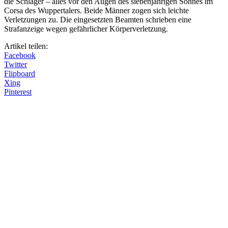
die Schläger – alles vor den Augen des siebenjährigen Sohnes im
Corsa des Wuppertalers. Beide Männer zogen sich leichte
Verletzungen zu. Die eingesetzten Beamten schrieben eine
Strafanzeige wegen gefährlicher Körperverletzung.
Artikel teilen:
Facebook
Twitter
Flipboard
Xing
Pinterest