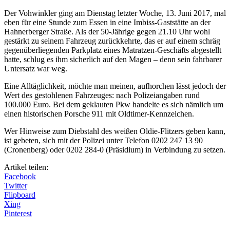
Der Vohwinkler ging am Dienstag letzter Woche, 13. Juni 2017, mal
eben für eine Stunde zum Essen in eine Imbiss-Gaststätte an der
Hahnerberger Straße. Als der 50-Jährige gegen 21.10 Uhr wohl
gestärkt zu seinem Fahrzeug zurückkehrte, das er auf einem schräg
gegenüberliegenden Parkplatz eines Matratzen-Geschäfts abgestellt
hatte, schlug es ihm sicherlich auf den Magen – denn sein fahrbarer
Untersatz war weg.
Eine Alltäglichkeit, möchte man meinen, aufhorchen lässt jedoch der
Wert des gestohlenen Fahrzeuges: nach Polizeiangaben rund
100.000 Euro. Bei dem geklauten Pkw handelte es sich nämlich um
einen historischen Porsche 911 mit Oldtimer-Kennzeichen.
Wer Hinweise zum Diebstahl des weißen Oldie-Flitzers geben kann,
ist gebeten, sich mit der Polizei unter Telefon 0202 247 13 90
(Cronenberg) oder 0202 284-0 (Präsidium) in Verbindung zu setzen.
Artikel teilen:
Facebook
Twitter
Flipboard
Xing
Pinterest