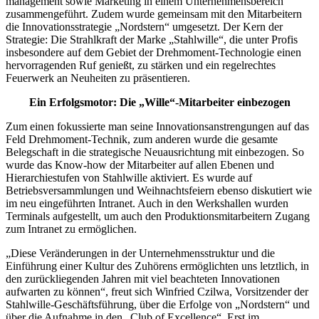
management sowie Marketing in einem Unternehmensbereich
zusammengeführt. Zudem wurde gemeinsam mit den Mitarbeitern
die Innovationsstrategie „Nordstern“ umgesetzt. Der Kern der
Strategie: Die Strahlkraft der Marke „Stahlwille“, die unter Profis
insbesondere auf dem Gebiet der Drehmoment-Technologie einen
hervorragenden Ruf genießt, zu stärken und ein regelrechtes
Feuerwerk an Neuheiten zu präsentieren.
Ein Erfolgsmotor: Die „Wille“-Mitarbeiter einbezogen
Zum einen fokussierte man seine Innovationsanstrengungen auf das
Feld Drehmoment-Technik, zum anderen wurde die gesamte
Belegschaft in die strategische Neuausrichtung mit einbezogen. So
wurde das Know-how der Mitarbeiter auf allen Ebenen und
Hierarchiestufen von Stahlwille aktiviert. Es wurde auf
Betriebsversammlungen und Weihnachtsfeiern ebenso diskutiert wie
im neu eingeführten Intranet. Auch in den Werkshallen wurden
Terminals aufgestellt, um auch den Produktionsmitarbeitern Zugang
zum Intranet zu ermöglichen.
„Diese Veränderungen in der Unternehmensstruktur und die
Einführung einer Kultur des Zuhörens ermöglichten uns letztlich, in
den zurückliegenden Jahren mit viel beachteten Innovationen
aufwarten zu können“, freut sich Winfried Czilwa, Vorsitzender der
Stahlwille-Geschäftsführung, über die Erfolge von „Nordstern“ und
über die Aufnahme in den „Club of Excellence“. Erst im