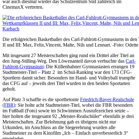
war auch diesmal wieder das Schulzentrum Süd zahlreich im
CinemaxX vertreten.
Die erfolgreichen Basketballer des Carl-Fuhlrott-Gymnasiums in den
II und III: Max, Felix,Vincent, Malte, Nils und Lennart. -Foto: Odett
Mit insgesamt 27 Meisterschaften ging rund ein Drittel aller Titel an
den Jung-Stilling-Weg. Den Löwenanteil davon verbuchte das
Carl-
Fuhlrott-Gymnasium
: Die Küllenhahner Gymnasiasten errangen 19
Stadtmeister-Titel – Platz 2 im Schul-Ranking war den 173 CFG-
Sportlern damit sicher. Besonders im Hand- und Volleyball trumpfte
das CFG auf – jeweils drei Titel wurden in den beiden Sportarten
geholt.
Auf Platz 3 schaffte es die sportbetonte
Friedrich-Bayer-Realschule
(FBR)
: Sie holte acht Stadtmeister-Titel, wobei die FBR besonders
im Fußball (Foto) sowie im Schwimmen Ausrufezeichen setzte –
hier holten die insgesamt 92 „Meister-Realschüler“ ebenfalls je drei
Meisterschaften. Zur Belohnung gab es übrigens nicht nur
Urkunden, im Anschluss an die Siegerehrung wurden alle
Stadtmeister zu dem Kinofilm „Ich – Einfach unverbesserlich 3“
eingeladen.