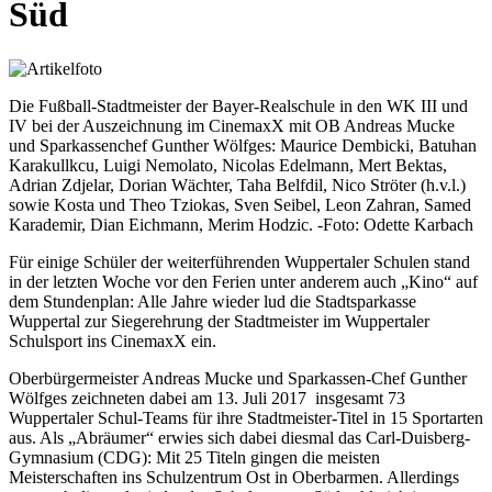
Süd
Die Fußball-Stadtmeister der Bayer-Realschule in den WK III und
IV bei der Auszeichnung im CinemaxX mit OB Andreas Mucke
und Sparkassenchef Gunther Wölfges: Maurice Dembicki, Batuhan
Karakullkcu, Luigi Nemolato, Nicolas Edelmann, Mert Bektas,
Adrian Zdjelar, Dorian Wächter, Taha Belfdil, Nico Ströter (h.v.l.)
sowie Kosta und Theo Tziokas, Sven Seibel, Leon Zahran, Samed
Karademir, Dian Eichmann, Merim Hodzic. -Foto: Odette Karbach
Für einige Schüler der weiterführenden Wuppertaler Schulen stand
in der letzten Woche vor den Ferien unter anderem auch „Kino“ auf
dem Stundenplan: Alle Jahre wieder lud die Stadtsparkasse
Wuppertal zur Siegerehrung der Stadtmeister im Wuppertaler
Schulsport ins CinemaxX ein.
Oberbürgermeister Andreas Mucke und Sparkassen-Chef Gunther
Wölfges zeichneten dabei am 13. Juli 2017 insgesamt 73
Wuppertaler Schul-Teams für ihre Stadtmeister-Titel in 15 Sportarten
aus. Als „Abräumer“ erwies sich dabei diesmal das Carl-Duisberg-
Gymnasium (CDG): Mit 25 Titeln gingen die meisten
Meisterschaften ins Schulzentrum Ost in Oberbarmen. Allerdings