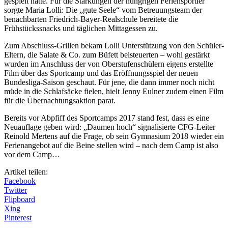
gespielt hatte. Für die Stärkungen der hungrigen Feriensportler
sorgte Maria Lolli: Die „gute Seele“ vom Betreuungsteam der
benachbarten Friedrich-Bayer-Realschule bereitete die
Frühstückssnacks und täglichen Mittagessen zu.
Zum Abschluss-Grillen bekam Lolli Unterstützung von den Schüler-
Eltern, die Salate & Co. zum Büfett beisteuerten – wohl gestärkt
wurden im Anschluss der von Oberstufenschülern eigens erstellte
Film über das Sportcamp und das Eröffnungsspiel der neuen
Bundesliga-Saison geschaut. Für jene, die dann immer noch nicht
müde in die Schlafsäcke fielen, hielt Jenny Eulner zudem einen Film
für die Übernachtungsaktion parat.
Bereits vor Abpfiff des Sportcamps 2017 stand fest, dass es eine
Neuauflage geben wird: „Daumen hoch“ signalisierte CFG-Leiter
Reinold Mertens auf die Frage, ob sein Gymnasium 2018 wieder ein
Ferienangebot auf die Beine stellen wird – nach dem Camp ist also
vor dem Camp…
Artikel teilen:
Facebook
Twitter
Flipboard
Xing
Pinterest