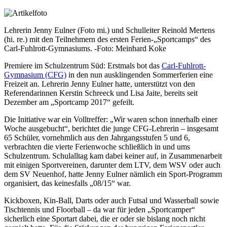
Lehrerin Jenny Eulner (Foto mi.) und Schulleiter Reinold Mertens
(hi. re.) mit den Teilnehmern des ersten Ferien-„Sportcamps“ des
Carl-Fuhlrott-Gymnasiums. -Foto: Meinhard Koke
Premiere im Schulzentrum Süd: Erstmals bot das
Carl-Fuhlrott-
Gymnasium (CFG)
in den nun ausklingenden Sommerferien eine
Freizeit an. Lehrerin Jenny Eulner hatte, unterstützt von den
Referendarinnen Kerstin Schreeck und Lisa Jaite, bereits seit
Dezember am „Sportcamp 2017“ gefeilt.
Die Initiative war ein Volltreffer: „Wir waren schon innerhalb einer
Woche ausgebucht“, berichtet die junge CFG-Lehrerin – insgesamt
65 Schüler, vornehmlich aus den Jahrgangsstufen 5 und 6,
verbrachten die vierte Ferienwoche schließlich in und ums
Schulzentrum. Schulalltag kam dabei keiner auf, in Zusammenarbeit
mit einigen Sportvereinen, darunter dem LTV, dem WSV oder auch
dem SV Neuenhof, hatte Jenny Eulner nämlich ein Sport-Programm
organisiert, das keinesfalls „08/15“ war.
Kickboxen, Kin-Ball, Darts oder auch Futsal und Wasserball sowie
Tischtennis und Floorball – da war für jeden „Sportcamper“
sicherlich eine Sportart dabei, die er oder sie bislang noch nicht