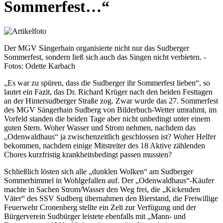
Sommerfest…“
Der MGV Sängerhain organisierte nicht nur das Sudberger
Sommerfest, sondern ließ sich auch das Singen nicht verbieten. -
Fotos: Odette Karbach
„Es war zu spüren, dass die Sudberger ihr Sommerfest lieben“, so
lautet ein Fazit, das Dr. Richard Krüger nach den beiden Festtagen
an der Hintersudberger Straße zog. Zwar wurde das 27. Sommerfest
des MGV Sängerhain Sudberg von Bilderbuch-Wetter umrahmt, im
Vorfeld standen die beiden Tage aber nicht unbedingt unter einem
guten Stern. Woher Wasser und Strom nehmen, nachdem das
„Odenwaldhaus“ ja zwischenzeitlich geschlossen ist? Woher Helfer
bekommen, nachdem einige Mitstreiter des 18 Aktive zählenden
Chores kurzfristig krankheitsbedingt passen mussten?
Schließlich lösten sich alle „dunklen Wolken“ am Sudberger
Sommerhimmel in Wohlgefallen auf. Der „Odenwaldhaus“-Käufer
machte in Sachen Strom/Wasser den Weg frei, die „Kickenden
Väter“ des SSV Sudberg übernahmen den Bierstand, die Freiwillige
Feuerwehr Cronenberg stellte ein Zelt zur Verfügung und der
Bürgerverein Sudbürger leistete ebenfalls mit „Mann- und