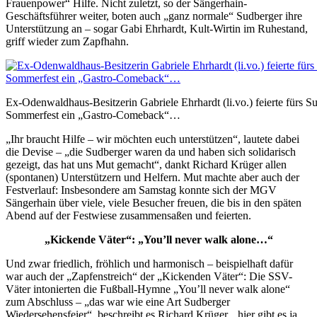
Frauenpower“ Hilfe. Nicht zuletzt, so der Sängerhain-
Geschäftsführer weiter, boten auch „ganz normale“ Sudberger ihre
Unterstützung an – sogar Gabi Ehrhardt, Kult-Wirtin im Ruhestand,
griff wieder zum Zapfhahn.
Ex-Odenwaldhaus-Besitzerin Gabriele Ehrhardt (li.vo.) feierte fürs S
Sommerfest ein „Gastro-Comeback“…
„Ihr braucht Hilfe – wir möchten euch unterstützen“, lautete dabei
die Devise – „die Sudberger waren da und haben sich solidarisch
gezeigt, das hat uns Mut gemacht“, dankt Richard Krüger allen
(spontanen) Unterstützern und Helfern. Mut machte aber auch der
Festverlauf: Insbesondere am Samstag konnte sich der MGV
Sängerhain über viele, viele Besucher freuen, die bis in den späten
Abend auf der Festwiese zusammensaßen und feierten.
„Kickende Väter“: „You’ll never walk alone…“
Und zwar friedlich, fröhlich und harmonisch – beispielhaft dafür
war auch der „Zapfenstreich“ der „Kickenden Väter“: Die SSV-
Väter intonierten die Fußball-Hymne „You’ll never walk alone“
zum Abschluss – „das war wie eine Art Sudberger
Wiedersehensfeier“, beschreibt es Richard Krüger, „hier gibt es ja