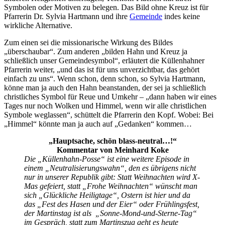
Symbolen oder Motiven zu belegen. Das Bild ohne Kreuz ist für
Pfarrerin Dr. Sylvia Hartmann und ihre
Gemeinde
indes keine
wirkliche Alternative.
Zum einen sei die missionarische Wirkung des Bildes
„überschaubar“. Zum anderen „bilden Hahn und Kreuz ja
schließlich unser Gemeindesymbol“, erläutert die Küllenhahner
Pfarrerin weiter, „und das ist für uns unverzichtbar, das gehört
einfach zu uns“. Wenn schon, denn schon, so Sylvia Hartmann,
könne man ja auch den Hahn beanstanden, der sei ja schließlich
christliches Symbol für Reue und Umkehr – „dann haben wir eines
Tages nur noch Wolken und Himmel, wenn wir alle christlichen
Symbole weglassen“, schüttelt die Pfarrerin den Kopf. Wobei: Bei
„Himmel“ könnte man ja auch auf „Gedanken“ kommen…
„Hauptsache, schön blass-neutral…!“
Kommentar von Meinhard Koke
Die „Küllenhahn-Posse“ ist eine weitere Episode in
einem „Neutralisierungswahn“, den es übrigens nicht
nur in unserer Republik gibt: Statt Weihnachten wird X-
Mas gefeiert, statt „Frohe Weihnachten“ wünscht man
sich „Glückliche Heiligtage“, Ostern ist hier und da
das „Fest des Hasen und der Eier“ oder Frühlingsfest,
der Martinstag ist als „Sonne-Mond-und-Sterne-Tag“
im Gespräch, statt zum Martinszug geht es heute