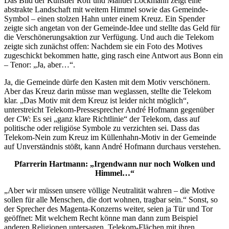
Das Bild der Künstler Rolf und Manuel Löckmann zeigt eine
abstrakte Landschaft mit weitem Himmel sowie das Gemeinde-
Symbol – einen stolzen Hahn unter einem Kreuz. Ein Spender
zeigte sich angetan von der Gemeinde-Idee und stellte das Geld für
die Verschönerungsaktion zur Verfügung. Und auch die Telekom
zeigte sich zunächst offen: Nachdem sie ein Foto des Motives
zugeschickt bekommen hatte, ging rasch eine Antwort aus Bonn ein
– Tenor: „Ja, aber…“.
Ja, die Gemeinde dürfe den Kasten mit dem Motiv verschönern.
Aber das Kreuz darin müsse man weglassen, stellte die Telekom
klar. „Das Motiv mit dem Kreuz ist leider nicht möglich“,
unterstreicht Telekom-Pressesprecher André Hofmann gegenüber
der
CW
: Es sei „ganz klare Richtlinie“ der Telekom, dass auf
politische oder religiöse Symbole zu verzichten sei. Dass das
Telekom-Nein zum Kreuz im Küllenhahn-Motiv in der Gemeinde
auf Unverständnis stößt, kann André Hofmann durchaus verstehen.
Pfarrerin Hartmann: „Irgendwann nur noch Wolken und
Himmel…“
„Aber wir müssen unsere völlige Neutralität wahren – die Motive
sollen für alle Menschen, die dort wohnen, tragbar sein.“ Sonst, so
der Sprecher des Magenta-Konzerns weiter, seien ja Tür und Tor
geöffnet: Mit welchem Recht könne man dann zum Beispiel
anderen Religionen untersagen, Telekom-Flächen mit ihren