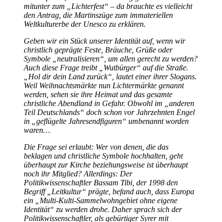
mitunter zum „Lichterfest“ – da brauchte es vielleicht
den Antrag, die Martinszüge zum immateriellen
Weltkulturerbe der Unesco zu erklären.
Geben wir ein Stück unserer Identität auf, wenn wir
christlich geprägte Feste, Bräuche, Grüße oder
Symbole „neutralisieren“, um allen gerecht zu werden?
Auch diese Frage treibt „Wutbürger“ auf die Straße.
„Hol dir dein Land zurück“, lautet einer ihrer Slogans.
Weil Weihnachtsmärkte nun Lichtermärkte genannt
werden, sehen sie ihre Heimat und das gesamte
christliche Abendland in Gefahr. Obwohl im „anderen
Teil Deutschlands“ doch schon vor Jahrzehnten Engel
in „geflügelte Jahresendfiguren“ umbenannt worden
waren…
Die Frage sei erlaubt: Wer von denen, die das
beklagen und christliche Symbole hochhalten, geht
überhaupt zur Kirche beziehungsweise ist überhaupt
noch ihr Mitglied? Allerdings: Der
Politikwissenschaftler Bassam Tibi, der 1998 den
Begriff „Leitkultur“ prägte, befand auch, dass Europa
ein „Multi-Kulti-Sammelwohngebiet ohne eigene
Identität“ zu werden drohe. Daher sprach sich der
Politikwissenschaftler, als gebürtiger Syrer mit