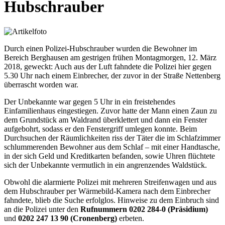
Hubschrauber
Durch einen Polizei-Hubschrauber wurden die Bewohner im
Bereich Berghausen am gestrigen frühen Montagmorgen, 12. März
2018, geweckt: Auch aus der Luft fahndete die Polizei hier gegen
5.30 Uhr nach einem Einbrecher, der zuvor in der Straße Nettenberg
überrascht worden war.
Der Unbekannte war gegen 5 Uhr in ein freistehendes
Einfamilienhaus eingestiegen. Zuvor hatte der Mann einen Zaun zu
dem Grundstück am Waldrand überklettert und dann ein Fenster
aufgebohrt, sodass er den Fenstergriff umlegen konnte. Beim
Durchsuchen der Räumlichkeiten riss der Täter die im Schlafzimmer
schlummerenden Bewohner aus dem Schlaf – mit einer Handtasche,
in der sich Geld und Kreditkarten befanden, sowie Uhren flüchtete
sich der Unbekannte vermutlich in ein angrenzendes Waldstück.
Obwohl die alarmierte Polizei mit mehreren Streifenwagen und aus
dem Hubschrauber per Wärmebild-Kamera nach dem Einbrecher
fahndete, blieb die Suche erfolglos. Hinweise zu dem Einbruch sind
an die Polizei unter den
Rufnummern 0202 284-0 (Präsidium)
und
0202 247 13 90 (Cronenberg)
erbeten.