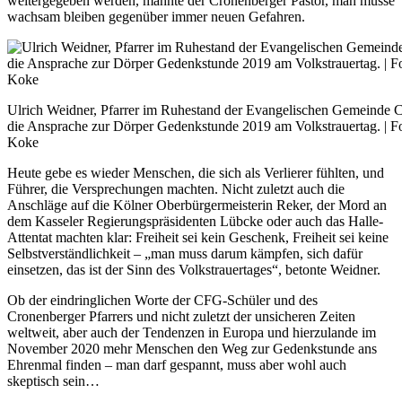
weitergegeben werden, mahnte der Cronenberger Pastor, man müsse
wachsam bleiben gegenüber immer neuen Gefahren.
Ulrich Weidner, Pfarrer im Ruhestand der Evangelischen Gemeinde C
die Ansprache zur Dörper Gedenkstunde 2019 am Volkstrauertag. | F
Koke
Heute gebe es wieder Menschen, die sich als Verlierer fühlten, und
Führer, die Versprechungen machten. Nicht zuletzt auch die
Anschläge auf die Kölner Oberbürgermeisterin Reker, der Mord an
dem Kasseler Regierungspräsidenten Lübcke oder auch das Halle-
Attentat machten klar: Freiheit sei kein Geschenk, Freiheit sei keine
Selbstverständlichkeit – „man muss darum kämpfen, sich dafür
einsetzen, das ist der Sinn des Volkstrauertages“, betonte Weidner.
Ob der eindringlichen Worte der CFG-Schüler und des
Cronenberger Pfarrers und nicht zuletzt der unsicheren Zeiten
weltweit, aber auch der Tendenzen in Europa und hierzulande im
November 2020 mehr Menschen den Weg zur Gedenkstunde ans
Ehrenmal finden – man darf gespannt, muss aber wohl auch
skeptisch sein…