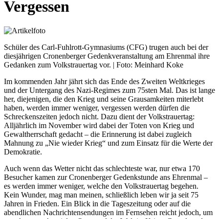
Vergessen
Schüler des Carl-Fuhlrott-Gymnasiums (CFG) trugen auch bei der
diesjährigen Cronenberger Gedenkveranstaltung am Ehrenmal ihre
Gedanken zum Volkstrauertag vor. | Foto: Meinhard Koke
Im kommenden Jahr jährt sich das Ende des Zweiten Weltkrieges
und der Untergang des Nazi-Regimes zum 75sten Mal. Das ist lange
her, diejenigen, die den Krieg und seine Grausamkeiten miterlebt
haben, werden immer weniger, vergessen werden dürfen die
Schreckenszeiten jedoch nicht. Dazu dient der Volkstrauertag:
Alljährlich im November wird dabei der Toten von Krieg und
Gewaltherrschaft gedacht – die Erinnerung ist dabei zugleich
Mahnung zu „Nie wieder Krieg“ und zum Einsatz für die Werte der
Demokratie.
Auch wenn das Wetter nicht das schlechteste war, nur etwa 170
Besucher kamen zur Cronenberger Gedenkstunde ans Ehrenmal –
es werden immer weniger, welche den Volkstrauertag begehen.
Kein Wunder, mag man meinen, schließlich leben wir ja seit 75
Jahren in Frieden. Ein Blick in die Tageszeitung oder auf die
abendlichen Nachrichtensendungen im Fernsehen reicht jedoch, um