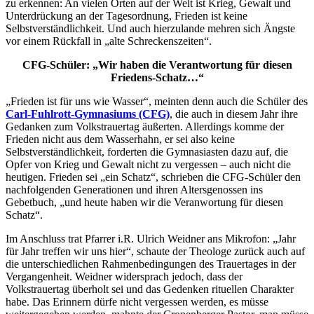
zu erkennen: An vielen Orten auf der Welt ist Krieg, Gewalt und
Unterdrückung an der Tagesordnung, Frieden ist keine
Selbstverständlichkeit. Und auch hierzulande mehren sich Ängste
vor einem Rückfall in „alte Schreckenszeiten“.
CFG-Schüler: „Wir haben die Verantwortung für diesen
Friedens-Schatz…“
„Frieden ist für uns wie Wasser“, meinten denn auch die Schüler des
Carl-Fuhlrott-Gymnasiums (CFG)
, die auch in diesem Jahr ihre
Gedanken zum Volkstrauertag äußerten. Allerdings komme der
Frieden nicht aus dem Wasserhahn, er sei also keine
Selbstverständlichkeit, forderten die Gymnasiasten dazu auf, die
Opfer von Krieg und Gewalt nicht zu vergessen – auch nicht die
heutigen. Frieden sei „ein Schatz“, schrieben die CFG-Schüler den
nachfolgenden Generationen und ihren Altersgenossen ins
Gebetbuch, „und heute haben wir die Veranwortung für diesen
Schatz“.
Im Anschluss trat Pfarrer i.R. Ulrich Weidner ans Mikrofon: „Jahr
für Jahr treffen wir uns hier“, schaute der Theologe zurück auch auf
die unterschiedlichen Rahmenbedingungen des Trauertages in der
Vergangenheit. Weidner widersprach jedoch, dass der
Volkstrauertag überholt sei und das Gedenken rituellen Charakter
habe. Das Erinnern dürfe nicht vergessen werden, es müsse