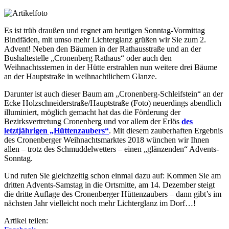
Es ist trüb draußen und regnet am heutigen Sonntag-Vormittag
Bindfäden, mit umso mehr Lichterglanz grüßen wir Sie zum 2.
Advent! Neben den Bäumen in der Rathausstraße und an der
Bushaltestelle „Cronenberg Rathaus“ oder auch den
Weihnachtssternen in der Hütte erstrahlen nun weitere drei Bäume
an der Hauptstraße in weihnachtlichem Glanze.
Darunter ist auch dieser Baum am „Cronenberg-Schleifstein“ an der
Ecke Holzschneiderstraße/Hauptstraße (Foto) neuerdings abendlich
illuminiert, möglich gemacht hat das die Förderung der
Bezirksvertretung Cronenberg und vor allem der Erlös
des
letztjährigen „Hüttenzaubers“
. Mit diesem zauberhaften Ergebnis
des Cronenberger Weihnachtsmarktes 2018 wünchen wir Ihnen
allen – trotz des Schmuddelwetters – einen „glänzenden“ Advents-
Sonntag.
Und rufen Sie gleichzeitig schon einmal dazu auf: Kommen Sie am
dritten Advents-Samstag in die Ortsmitte, am 14. Dezember steigt
die dritte Auflage des Cronenberger Hüttenzaubers – dann gibt’s im
nächsten Jahr vielleicht noch mehr Lichterglanz im Dorf…!
Artikel teilen: