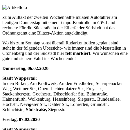
Zum Auftakt der zweiten Wochenhälfte müssen Autofahrer am
heutigen Donnerstag mit einer Tempo-Kontrolle im
CW
-Land
rechnen: Für die Südstraße in der Elberfelder Südstadt hat das
Ordnungsamt eine Blitzer-Aktion angekündigt.
Wo bis zum Sonntag sonst überall Radarkontrollen geplant sind,
steht in der folgenden Übersicht– wie immer sind die Messstellen in
Cronenberg und der Südstadt hier
fett markiert
. Wir wünschen eine
gute und sichere Fahrt ins Wochenende!
Donnerstag, 06.02.2020
Stadt Wuppertal:
In den Birken, Am Kraftwerk, An den Friedhöfen, Scharpenacker
Weg, Wettiner Str., Obere Lichtenplatzer Str., Freyastr.,
Stackenbergstr., Goethestr., Düsseldorfer Str., Bahnstraße,
Hahnenfurth, Wolkenburg, Hesselnberg, Siegesstr., Bundesallee,
Hochstr., Nevigeser Str., Dahler Str., Löhrerlen, Grundstr.,
Schluchtstr.,
Südstraße,
Siegesstr.
Freitag, 07.02.2020
Stadt Wuppertal: