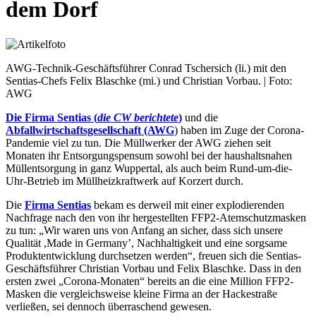
dem Dorf
AWG-Technik-Geschäftsführer Conrad Tschersich (li.) mit den
Sentias-Chefs Felix Blaschke (mi.) und Christian Vorbau. | Foto:
AWG
Die Firma Sentias (
die CW berichtete
)
und die
Abfallwirtschaftsgesellschaft (AWG
) haben im Zuge der Corona-
Pandemie viel zu tun. Die Müllwerker der AWG ziehen seit
Monaten ihr Entsorgungspensum sowohl bei der haushaltsnahen
Müllentsorgung in ganz Wuppertal, als auch beim Rund-um-die-
Uhr-Betrieb im Müllheizkraftwerk auf Korzert durch.
Die
Firma Sentias
bekam es derweil mit einer explodierenden
Nachfrage nach den von ihr hergestellten FFP2-Atemschutzmasken
zu tun: „Wir waren uns von Anfang an sicher, dass sich unsere
Qualität ,Made in Germany’, Nachhaltigkeit und eine sorgsame
Produktentwicklung durchsetzen werden“, freuen sich die Sentias-
Geschäftsführer Christian Vorbau und Felix Blaschke. Dass in den
ersten zwei „Corona-Monaten“ bereits an die eine Million FFP2-
Masken die vergleichsweise kleine Firma an der Hackestraße
verließen, sei dennoch überraschend gewesen.