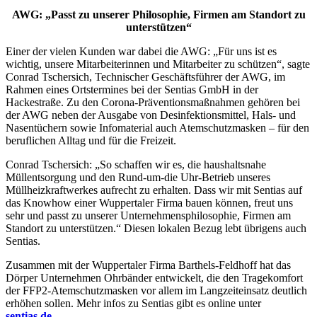
AWG: „Passt zu unserer Philosophie, Firmen am Standort zu
unterstützen“
Einer der vielen Kunden war dabei die AWG: „Für uns ist es
wichtig, unsere Mitarbeiterinnen und Mitarbeiter zu schützen“, sagte
Conrad Tschersich, Technischer Geschäftsführer der AWG, im
Rahmen eines Ortstermines bei der Sentias GmbH in der
Hackestraße. Zu den Corona-Präventionsmaßnahmen gehören bei
der AWG neben der Ausgabe von Desinfektionsmittel, Hals- und
Nasentüchern sowie Infomaterial auch Atemschutzmasken – für den
beruflichen Alltag und für die Freizeit.
Conrad Tschersich: „So schaffen wir es, die haushaltsnahe
Müllentsorgung und den Rund-um-die Uhr-Betrieb unseres
Müllheizkraftwerkes aufrecht zu erhalten. Dass wir mit Sentias auf
das Knowhow einer Wuppertaler Firma bauen können, freut uns
sehr und passt zu unserer Unternehmensphilosophie, Firmen am
Standort zu unterstützen.“ Diesen lokalen Bezug lebt übrigens auch
Sentias.
Zusammen mit der Wuppertaler Firma Barthels-Feldhoff hat das
Dörper Unternehmen Ohrbänder entwickelt, die den Tragekomfort
der FFP2-Atemschutzmasken vor allem im Langzeiteinsatz deutlich
erhöhen sollen. Mehr infos zu Sentias gibt es online unter
sentias.de
.