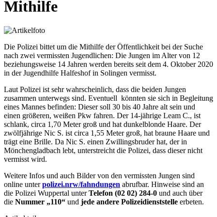
Mithilfe
Die Polizei bittet um die Mithilfe der Öffentlichkeit bei der Suche
nach zwei vermissten Jugendlichen: Die Jungen im Alter von 12
beziehungsweise 14 Jahren werden bereits seit dem 4. Oktober 2020
in der Jugendhilfe Halfeshof in Solingen vermisst.
Laut Polizei ist sehr wahrscheinlich, dass die beiden Jungen
zusammen unterwegs sind. Eventuell könnten sie sich in Begleitung
eines Mannes befinden: Dieser soll 30 bis 40 Jahre alt sein und
einen größeren, weißen Pkw fahren. Der 14-jährige Leam C., ist
schlank, circa 1,70 Meter groß und hat dunkelblonde Haare. Der
zwölfjährige Nic S. ist circa 1,55 Meter groß, hat braune Haare und
trägt eine Brille. Da Nic S. einen Zwillingsbruder hat, der in
Mönchengladbach lebt, unterstreicht die Polizei, dass dieser nicht
vermisst wird.
Weitere Infos und auch Bilder von den vermissten Jungen sind
online unter
polizei.nrw/fahndungen
abrufbar. Hinweise sind an
die Polizei Wuppertal unter
Telefon (02 02) 284-0
und auch über
die
Nummer „110“
und
jede andere Polizeidienststelle
erbeten.