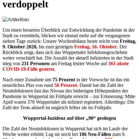
verdoppelt
Um einen besseren Überblick zur Entwicklung der Pandemie in der
Stadt zu vermitteln, blicken wir einmal mehr auf die vergangenen
sieben Tage zurück: Unsere Wochenbilanz heute reicht von
Freitag,
9. Oktober 2020,
bis zum gestrigen
Freitag, 16. Oktober
. Der
Rückblick zeigt, dass sich das Wuppertaler Infektionsgeschehen
weiter verschärft hat. Die Anzahl der aktuell Infizierten in der Stadt
stieg von
231 Personen
am Freitag letzter Woche auf
361 akute
COVID-19-Fälle gestern
.
Nach einer Zunahme um
75 Prozent
in der Vorwoche ist das ein
neuerliches Plus von rund
56 Prozent
. Damit hat die Zahl der
Neuinfektionen fast das Niveau des bisherigen Höhepunktes der
Pandemie in Wuppertal im Frühjahr erreicht – zur Erinnerung: Mitte
April waren 376 Wuppertaler als infiziert registriert. Allerdings: Die
Zahl der Tests aktuell ist ungleich höher als im Frühjahr.
Wuppertal-Inzidenz auf über „90“ gestiegen
Die Zahl der Neuinfektionen in Wuppertal hat sich im Laufe der
Woche weiter erhöht: Lag sie noch bei
186 Neu-Fällen
zum 9.