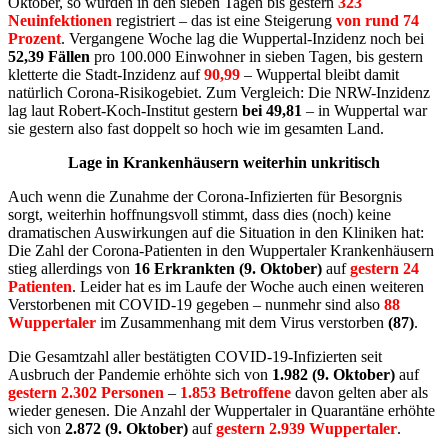
Oktober, so wurden in den sieben Tagen bis gestern
323
Neuinfektionen
registriert – das ist eine Steigerung
von rund 74
Prozent
. Vergangene Woche lag die Wuppertal-Inzidenz noch bei
52,39 Fällen
pro 100.000 Einwohner in sieben Tagen, bis gestern
kletterte die Stadt-Inzidenz auf
90,99
– Wuppertal bleibt damit
natürlich Corona-Risikogebiet. Zum Vergleich: Die NRW-Inzidenz
lag laut Robert-Koch-Institut gestern
bei
49,81
– in Wuppertal war
sie gestern also fast doppelt so hoch wie im gesamten Land.
Lage in Krankenhäusern weiterhin unkritisch
Auch wenn die Zunahme der Corona-Infizierten für Besorgnis
sorgt, weiterhin hoffnungsvoll stimmt, dass dies (noch) keine
dramatischen Auswirkungen auf die Situation in den Kliniken hat:
Die Zahl der Corona-Patienten in den Wuppertaler Krankenhäusern
stieg allerdings von
16 Erkrankten (9. Oktober)
auf
gestern 24
Patienten
. Leider hat es im Laufe der Woche auch einen weiteren
Verstorbenen mit COVID-19 gegeben – nunmehr sind also
88
Wuppertaler
im Zusammenhang mit dem Virus verstorben
(87)
.
Die Gesamtzahl aller bestätigten COVID-19-Infizierten seit
Ausbruch der Pandemie erhöhte sich von
1.982 (9. Oktober)
auf
gestern 2.302 Personen
–
1.853 Betroffene
davon gelten aber als
wieder genesen. Die Anzahl der Wuppertaler in Quarantäne erhöhte
sich von
2.872 (9. Oktober)
auf
gestern 2.939 Wuppertaler
.