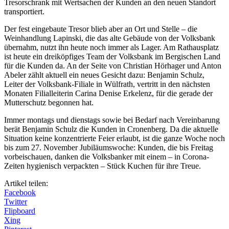
Tresorschrank mit Wertsachen der Kunden an den neuen Standort
transportiert.
Der fest eingebaute Tresor blieb aber an Ort und Stelle – die
Weinhandlung Lapinski, die das alte Gebäude von der Volksbank
übernahm, nutzt ihn heute noch immer als Lager. Am Rathausplatz
ist heute ein dreiköpfiges Team der Volksbank im Bergischen Land
für die Kunden da. An der Seite von Christian Hörhager und Anton
Abeler zählt aktuell ein neues Gesicht dazu: Benjamin Schulz,
Leiter der Volksbank-Filiale in Wülfrath, vertritt in den nächsten
Monaten Filialleiterin Carina Denise Erkelenz, für die gerade der
Mutterschutz begonnen hat.
Immer montags und dienstags sowie bei Bedarf nach Vereinbarung
berät Benjamin Schulz die Kunden in Cronenberg. Da die aktuelle
Situation keine konzentrierte Feier erlaubt, ist die ganze Woche noch
bis zum 27. November Jubiläumswoche: Kunden, die bis Freitag
vorbeischauen, danken die Volksbanker mit einem – in Corona-
Zeiten hygienisch verpackten – Stück Kuchen für ihre Treue.
Artikel teilen:
Facebook
Twitter
Flipboard
Xing