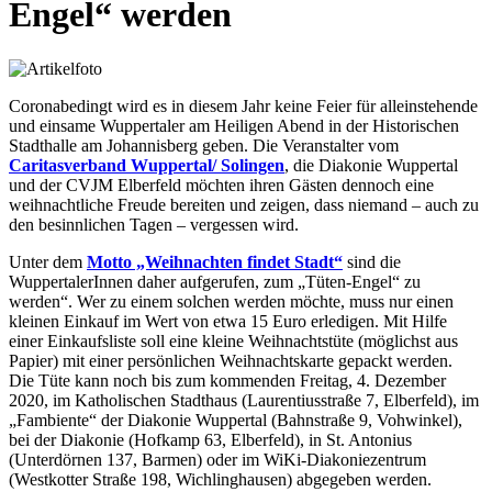
Engel“ werden
Coronabedingt wird es in diesem Jahr keine Feier für alleinstehende
und einsame Wuppertaler am Heiligen Abend in der Historischen
Stadthalle am Johannisberg geben. Die Veranstalter vom
Caritasverband Wuppertal/ So­lingen
, die Diakonie Wuppertal
und der CVJM Elberfeld möchten ihren Gästen dennoch eine
weihnachtliche Freude bereiten und zeigen, dass niemand – auch zu
den besinnlichen Tagen – vergessen wird.
Unter dem
Motto „Weihnachten findet Stadt“
sind die
WuppertalerInnen daher aufgerufen, zum „Tüten-Engel“ zu
werden“. Wer zu einem solchen werden möchte, muss nur einen
kleinen Einkauf im Wert von etwa 15 Euro erledigen. Mit Hilfe
einer Einkaufsliste soll eine kleine Weihnachtstüte (möglichst aus
Papier) mit einer persönlichen Weihnachtskarte gepackt werden.
Die Tüte kann noch bis zum kommenden Freitag, 4. Dezember
2020, im Katholischen Stadthaus (Laurentiusstraße 7, Elberfeld), im
„Fambiente“ der Diakonie Wuppertal (Bahnstraße 9, Vohwinkel),
bei der Diakonie (Hofkamp 63, Elberfeld), in St. Antonius
(Unterdörnen 137, Barmen) oder im WiKi-Diakoniezentrum
(Westkotter Straße 198, Wichlinghausen) abgegeben werden.