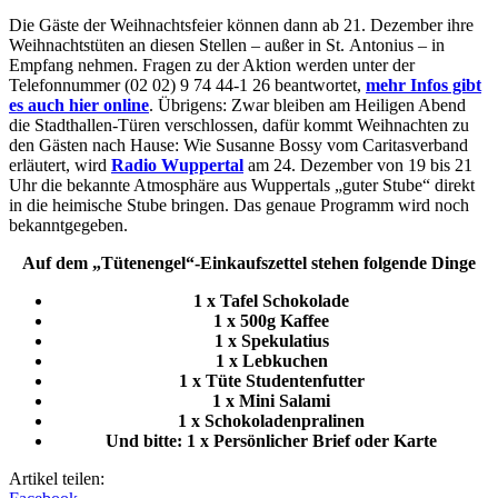
Die Gäste der Weihnachtsfeier können dann ab 21. Dezember ihre
Weihnachtstüten an diesen Stellen – außer in St. Antonius – in
Empfang nehmen. Fragen zu der Aktion werden unter der
Telefonnummer (02 02) 9 74 44-1 26 beantwortet,
mehr Infos gibt
es auch hier online
. Übrigens: Zwar bleiben am Heiligen Abend
die Stadthallen-Türen verschlossen, dafür kommt Weihnachten zu
den Gästen nach Hause: Wie Susanne Bossy vom Caritasverband
erläutert, wird
Radio Wuppertal
am 24. Dezember von 19 bis 21
Uhr die bekannte Atmosphäre aus Wuppertals „guter Stube“ direkt
in die heimische Stube bringen. Das genaue Programm wird noch
bekanntgegeben.
Auf dem „Tütenengel“-Einkaufszettel stehen folgende Dinge
1 x Tafel Schokolade
1 x 500g Kaffee
1 x Spekulatius
1 x Lebkuchen
1 x Tüte Studentenfutter
1 x Mini Salami
1 x Schokoladenpralinen
Und bitte: 1 x Persönlicher Brief oder Karte
Artikel teilen: