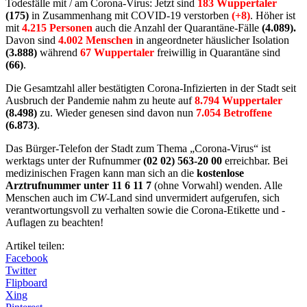
Todesfälle mit / am Corona-Virus: Jetzt sind
183
Wuppertaler
(175)
in Zusammenhang mit COVID-19 verstorben
(+8)
. Höher ist
mit
4.215 Personen
auch die Anzahl der Quarantäne-Fälle
(4.089).
Davon sind
4.002 Menschen
in angeordneter häuslicher Isolation
(3.888)
während
67
Wuppertaler
freiwillig in Quarantäne sind
(66)
.
Die Gesamtzahl aller bestätigten Corona-Infizierten in der Stadt seit
Ausbruch der Pandemie nahm zu heute auf
8.794 Wuppertaler
(8.498)
zu. Wieder genesen sind davon nun
7.054 Betroffene
(6.873
)
.
Das Bürger-Telefon der Stadt zum Thema „Corona-Virus“ ist
werktags unter der Rufnummer
(02 02) 563-20 00
erreichbar. Bei
medizinischen Fragen kann man sich an die
kostenlose
Arztrufnummer unter 11 6 11 7
(ohne Vorwahl) wenden. Alle
Menschen auch im
CW
-Land sind unvermidert aufgerufen, sich
verantwortungsvoll zu verhalten sowie die Corona-Etikette und -
Auflagen zu beachten!
Artikel teilen:
Facebook
Twitter
Flipboard
Xing