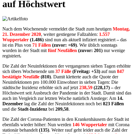
auf Höchstwert
Nach dem Wochenende vermeldet die Stadt zum heutigen
Montag,
21. Dezember 2020
, weiter gestiegene Fallzahlen:
1.557
Wuppertaler
(1.486)
sind nun als aktuell infiziert registriert
–
das
ist ein Plus von
71 Fällen
(zuvor: +69)
. Wie üblich sonntags
wurden in der Stadt mit
fünf
Neufällen
(zuvor: 201)
nur wenige
registriert
.
Die Zahl der Neuinfektionen der vergangenen sieben Tagen erhöhte
sich übers Wochenende um
37 Fälle
(Freitag: +53)
auf nun
847
bestätigte Neufälle
(810
)
. Damit kletterte auch die Quote der
Neuinfektionen pro 100.000 Einwohner in sieben Tagen: Die
städtische Inzidenz erhöhte sich auf jetzt
238,59
(228,17) –
der
Höchstwert seit Ausbruch der Pandemie in der Stadt. Damit sind das
auch im Vergleich zur letzten Woche natürlich Anstiege: Am
14.
Dezember
lag die Zahl der Neuinfektionen noch bei
823 Fällen
und die
Stadt-Inzidenz
bei
209,58
.
Die Zahl der Corona-Patienten in den Krankenhäusern der Stadt ist
ebenfalls wieder höher: Nun werden
146
Wuppertaler
mit Corona
stationär behandelt
(135)
. Weiter rauf geht leider auch die Zahl der