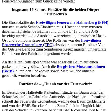
Feuerwehr-Angaben zum Glück keine verletzt.
Insgesamt 17 Schnee-Einsätze für die beiden Dörper
Feuerwehren
Die Einsatzkräfte der
Freiwilligen Feuerwehr Hahnerberg (FFH)
mussten zu acht Schnee-Einsätzen raus. Unter anderem mussten
dabei schräg stehende Bäume rund um die L418 und die A46
beseitigt werden – die Autobahn war zeitweilig in zwischen Haan-
Ost und Sonnborn gesperrt. Die Kollegen von der
Freiwilligen
Feuerwehr Cronenberg (FFC)
absolvierten neun Einsätze: Von
der Ortslage Berg bis zum Sonnborner Kreuz mussten umgestürzte
Bäume von den Fahrbahnen geräumt werden.
An der Alten Rottsieper Straße war sogar ein Baum auf einen
parkenden Pkw gestürzt. Auch die
Bergischen Museumsbahnen
(BMB)
, durch den Lockdown sowie Metall-Diebe ohnehin
gebeutelt, wurden betroffen.
Ratzfatz da – „Hut ab vor der Feuerwehr!“
Im Bereich der Haltestelle Kaltenbach stürzte ein Baum unter der
Schneelast auf den Fahrdraht. Aufmerksame Nachbarn informierten
schnell die Feuerwehr Cronenberg, welche den Baum zerkleinerte
und von der BMB-Strecke räumte. Zum Glück im Unglück hielt
sich der Schaden in Grenzen, berichtet BMB-Vorstand Jörg Rudat: