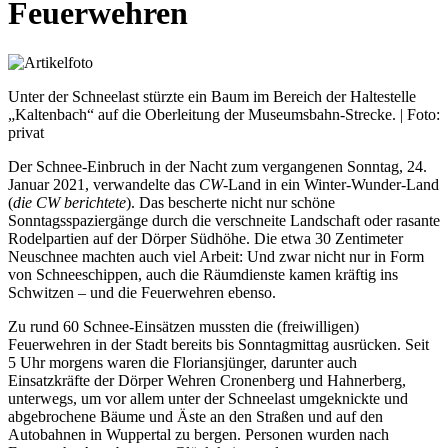
Feuerwehren
Unter der Schneelast stürzte ein Baum im Bereich der Haltestelle
„Kaltenbach“ auf die Oberleitung der Museumsbahn-Strecke. | Foto:
privat
Der Schnee-Einbruch in der Nacht zum vergangenen Sonntag, 24.
Januar 2021, verwandelte das
CW
-Land in ein Winter-Wunder-Land
(
die CW berichtete
). Das bescherte nicht nur schöne
Sonntagsspaziergänge durch die verschneite Landschaft oder rasante
Rodelpartien auf der Dörper Südhöhe. Die etwa 30 Zentimeter
Neuschnee machten auch viel Arbeit: Und zwar nicht nur in Form
von Schneeschippen, auch die Räumdienste kamen kräftig ins
Schwitzen – und die Feuerwehren ebenso.
Zu rund 60 Schnee-Einsätzen mussten die (freiwilligen)
Feuerwehren in der Stadt bereits bis Sonntagmittag ausrücken. Seit
5 Uhr morgens waren die Floriansjünger, darunter auch
Einsatzkräfte der Dörper Wehren Cronenberg und Hahnerberg,
unterwegs, um vor allem unter der Schneelast umgeknickte und
abgebrochene Bäume und Äste an den Straßen und auf den
Autobahnen in Wuppertal zu bergen. Personen wurden nach