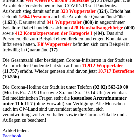
Erneut sind
vier weitere Corona-Todesfälle
(3)
zu beklagen: Die
Anzahl der Verstorbenen mit/an COVID-19 seit Pandemie-
Ausbruch stieg damit auf nun
328 Wuppertaler
(324)
. Erhöht hat
sich mit
1.664 P
ersonen
auch die Anzahl der Quarantäne-Fälle
(1.633)
. Darunter sind
841 Wuppertaler
(808)
in angeordneter
Isolation: Dabei handelt es sich um
428 Haushaltsangehörige
(400)
sowie
412 Kontaktpersonen der Kategorie I
(404)
. Das sind
Personen, die zum Beispiel einen direkten und engen Kontakt zu
Infizierten hatten.
Elf Wuppertaler
befinden sich zum Beispiel in
freiwillig in Quarantäne
(17)
.
Die Gesamtzahl aller bestätigten Corona-Infizierten in der Stadt seit
Ausbruch der Pandemie hat sich auf nun
11.912 Wuppertaler
(11.757)
erhöht. Wieder genesen sind davon jetzt
10.717 Betroffene
(10.556)
.
Die Corona-Hotline der Stadt ist unter Telefon
(02 02) 563-20 00
(Mo. bis Fr.: 7-19 Uhr sowie Sa. und So.: 10-14 Uhr) erreichbar.
Bei medizinischen Fragen steht die
kostenlose Arztrufnummer
unter 11 6 11 7
(ohne Vorwahl) zur Verfügung. Alle Menschen
auch im
CW
-Land sind unvermidert aufgerufen, sich
verantwortungsvoll zu verhalten sowie die Corona-Etikette und -
Auflagen zu beachten!
Artikel teilen:
Facebook